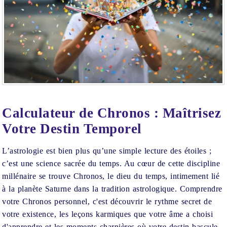
SCENDANT
12
OND
DU
CIEL
Calculateur de Chronos : Maîtrisez
Votre Destin Temporel
L’astrologie est bien plus qu’une simple lecture des étoiles ;
c’est une science sacrée du temps. Au cœur de cette discipline
millénaire se trouve Chronos, le dieu du temps, intimement lié
à la planète Saturne dans la tradition astrologique. Comprendre
votre Chronos personnel, c'est découvrir le rythme secret de
votre existence, les leçons karmiques que votre âme a choisi
d'apprendre et les moments charnières où votre destin bascule.