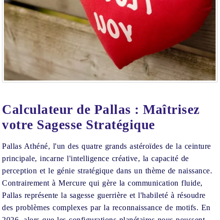
SCENDANT
12
OND
DU
CIEL
Calculateur de Pallas : Maîtrisez
votre Sagesse Stratégique
Pallas Athéné, l'un des quatre grands astéroïdes de la ceinture
principale, incarne l'intelligence créative, la capacité de
perception et le génie stratégique dans un thème de naissance.
Contrairement à Mercure qui gère la communication fluide,
Pallas représente la sagesse guerrière et l'habileté à résoudre
des problèmes complexes par la reconnaissance de motifs. En
2026, alors que les configurations planétaires nous poussent