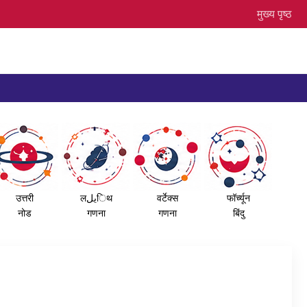
मुख्य पृष्ठ
उत्तरी
लيلिथ
वर्टेक्स
फॉर्च्यून
नोड
गणना
गणना
बिंदु