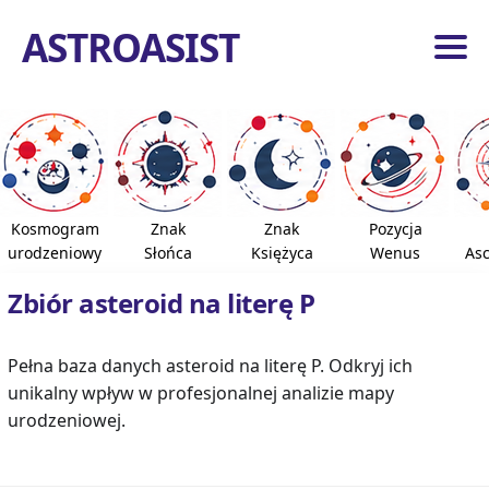
ASTROASIST
ona
ówna
dzia
ogiczne
Kosmogram
Znak
Znak
Pozycja
roidy
urodzeniowy
Słońca
Księżyca
Wenus
As
azdy
Zbiór asteroid na literę P
e
pnie
Pełna baza danych asteroid na literę P. Odkryj ich
unikalny wpływ w profesjonalnej analizie mapy
ona
urodzeniowej.
ówna