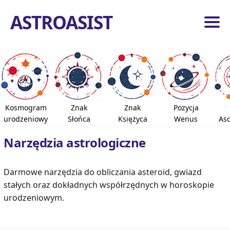
ASTROASIST
ona
ówna
dzia
ogiczne
Kosmogram
Znak
Znak
Pozycja
roidy
urodzeniowy
Słońca
Księżyca
Wenus
As
azdy
Narzędzia astrologiczne
e
pnie
Darmowe narzędzia do obliczania asteroid, gwiazd
stałych oraz dokładnych współrzędnych w horoskopie
ona
urodzeniowym.
ówna