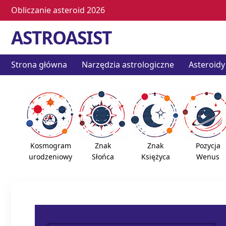
Obliczanie asteroid 2026
ASTROASIST
Strona główna
Narzędzia astrologiczne
Asteroidy
Kosmogram
Znak
Znak
Pozycja
urodzeniowy
Słońca
Księżyca
Wenus