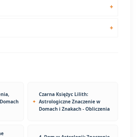
nia,
Czarna Księżyc Lilith:
, Domach
Astrologiczne Znaczenie w
Domach i Znakach - Obliczenia
ne