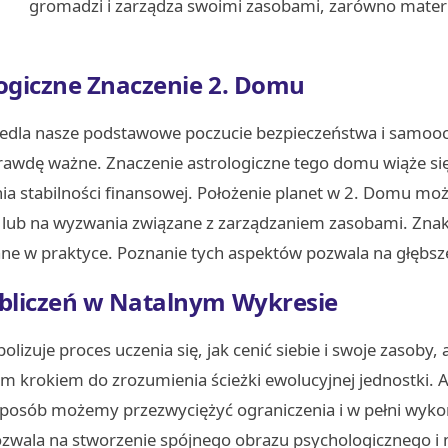
gromadzi i zarządza swoimi zasobami, zarówno materialn
logiczne Znaczenie 2. Domu
dla nasze podstawowe poczucie bezpieczeństwa i samoocen
naprawdę ważne. Znaczenie astrologiczne tego domu wiąże
ia stabilności finansowej. Położenie planet w 2. Domu moż
lub na wyzwania związane z zarządzaniem zasobami. Znak 
wane w praktyce. Poznanie tych aspektów pozwala na głębs
Obliczeń w Natalnym Wykresie
lizuje proces uczenia się, jak cenić siebie i swoje zasoby
krokiem do zrozumienia ścieżki ewolucyjnej jednostki. 
sposób możemy przezwyciężyć ograniczenia i w pełni wykor
ozwala na stworzenie spójnego obrazu psychologicznego i 