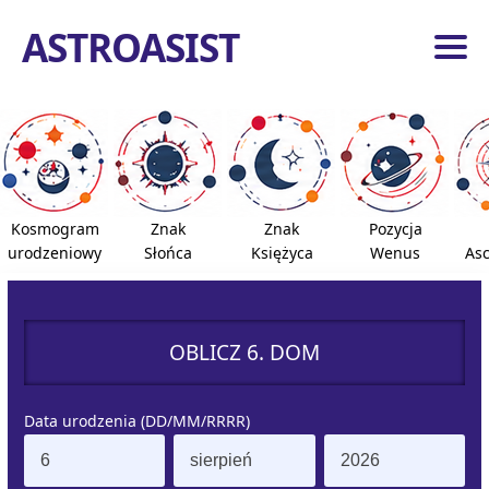
ASTROASIST
ona
ówna
dzia
ogiczne
Kosmogram
Znak
Znak
Pozycja
roidy
urodzeniowy
Słońca
Księżyca
Wenus
As
azdy
e
OBLICZ 6. DOM
pnie
ona
Data urodzenia (DD/MM/RRRR)
ówna