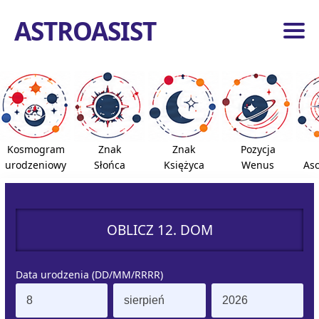
ASTROASIST
ona
ówna
dzia
ogiczne
Kosmogram
Znak
Znak
Pozycja
roidy
urodzeniowy
Słońca
Księżyca
Wenus
As
azdy
e
OBLICZ 12. DOM
pnie
ona
Data urodzenia (DD/MM/RRRR)
ówna