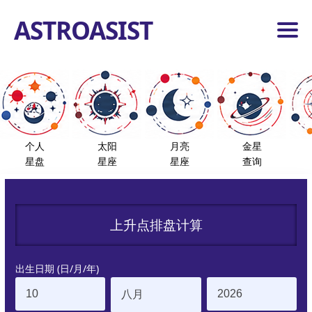
ASTROASIST
首
页
占
星
工
小
具
个人
太阳
月亮
金星
行
星盘
星座
星座
查询
星
恒
星
度
数
上升点排盘计算
分
析
首
出生日期 (日/月/年)
页