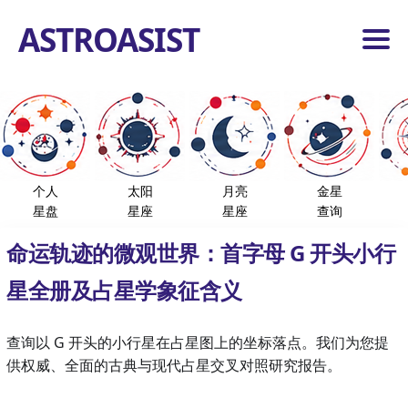
ASTROASIST
首
页
占
星
工
小
具
个人
太阳
月亮
金星
行
星盘
星座
星座
查询
星
恒
命运轨迹的微观世界：首字母 G 开头小行
星
度
数
星全册及占星学象征含义
分
析
首
查询以 G 开头的小行星在占星图上的坐标落点。我们为您提
页
供权威、全面的古典与现代占星交叉对照研究报告。