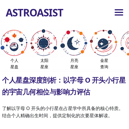
ASTROASIST
首
页
占
星
工
小
具
个人
太阳
月亮
金星
行
星盘
星座
星座
查询
星
恒
个人星盘深度剖析：以字母 O 开头小行星
星
度
数
的宇宙几何相位与影响力评估
分
析
首
了解以字母 O 开头的小行星在占星学中所具备的核心特质。
页
结合个人精确出生时间，提供定制化的次要星体解读。