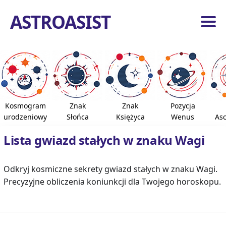
ASTROASIST
ona
ówna
dzia
ogiczne
Kosmogram
Znak
Znak
Pozycja
roidy
urodzeniowy
Słońca
Księżyca
Wenus
As
azdy
Lista gwiazd stałych w znaku Wagi
e
pnie
Odkryj kosmiczne sekrety gwiazd stałych w znaku Wagi.
Precyzyjne obliczenia koniunkcji dla Twojego horoskopu.
ona
ówna