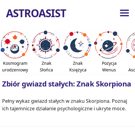
ASTROASIST
ona
ówna
dzia
ogiczne
Kosmogram
Znak
Znak
Pozycja
roidy
urodzeniowy
Słońca
Księżyca
Wenus
As
azdy
Zbiór gwiazd stałych: Znak Skorpiona
e
pnie
Pełny wykaz gwiazd stałych w znaku Skorpiona. Poznaj
ich tajemnicze działanie psychologiczne i ukryte moce.
ona
ówna