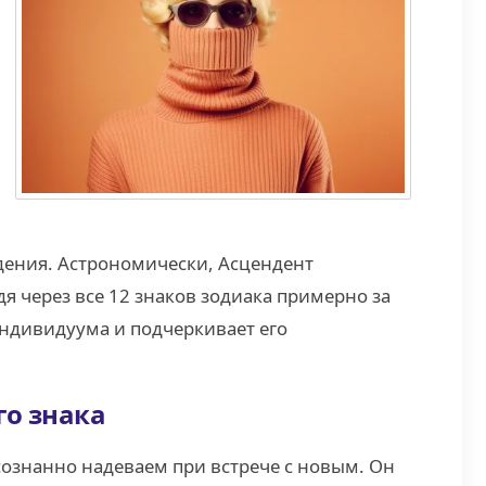
ждения. Астрономически, Асцендент
я через все 12 знаков зодиака примерно за
индивидуума и подчеркивает его
го знака
сознанно надеваем при встрече с новым. Он