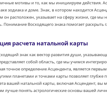
ичные мотивы и то, как мы инициируем действия. Ас
аке зодиака и доме. Знак, в котором находится Асце
ом он расположен, указывает на сферу жизни, где мы
. Понимание Восходящего знака помогает раскрыть г
ция расчета натальной карты
ходящий знак как вектор развития души, указывающи
 представляет собой область, где мы учимся интегри
чая точное определение Асцендента, является перв
угими планетами и точками карты позволяет глубже 
ета вашей натальной карты, включая Асцендент, вы 
ам лучше понять астрологические основы вашей личн