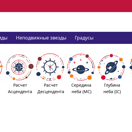
иды
Неподвижные звезды
Градусы
Расчет
Расчет
Середина
Глубина
Асцендента
Десцендента
неба (MC)
неба (IC)