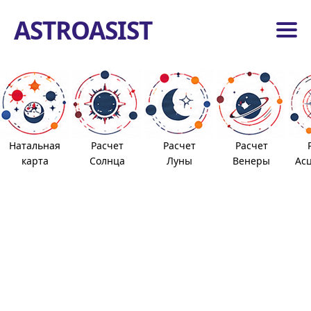
ASTROASIST
вная
гические
енты
Натальная
Расчет
Расчет
Расчет
роиды
карта
Солнца
Луны
Венеры
Ас
вижные
дусы
вная