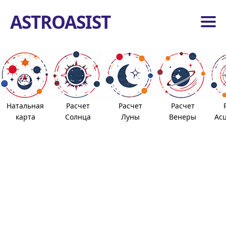
ASTROASIST
вная
гические
енты
Натальная
Расчет
Расчет
Расчет
роиды
карта
Солнца
Луны
Венеры
Ас
вижные
дусы
вная