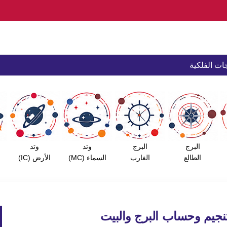
ات الفلكية
البرج
البرج
وتد
وتد
الطالع
الغارب
السماء (MC)
الأرض (IC)
تنجيم وحساب البرج والبيت