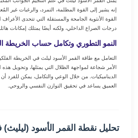
يمثل القمر الأسود ليلث في علم التنجيم الجوانب المكبوتة
إنه يشير إلى القوة المظلمة، التمرد، والرغبات غير المُع
القوة الأنثوية الجامحة والمستقلة التي تتحدى الأعراف 
درجات الصراع الداخلي، ولكنه أيضًا يمتلك إمكانات هائل
النمو التطوري وتكامل حساب الخريطة ال
التعامل مع طاقة القمر الأسود ليلث في الخريطة الفلكي
الأمر شجاعة لمواجهة الظلال التي يمثلها، وتحويل هذه ا
الديناميكيات. من خلال الوعي والتكامل، يمكن للفرد أن 
العميق يساعد في تحقيق التوازن النفسي والروحي.
تحليل نقطة القمر الأسود (ليليث) 