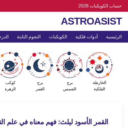
حساب الكويكبات 2026
ASTROASIST
الرئيسية
أدوات فلكية
الكويكبات
النجوم الثابتة
الدرج
الخارطة
برج
برج
كوكب
الفلكية
الشمس
القمر
الزهرة
القمر الأسود ليلث: فهم معناه في علم ال