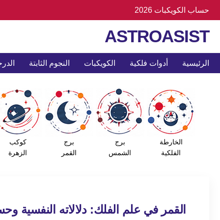
حساب الكويكبات 2026
ASTROASIST
الرئيسية
أدوات فلكية
الكويكبات
النجوم الثابتة
الدرج
الخارطة
برج
برج
كوكب
الفلكية
الشمس
القمر
الزهرة
القمر في علم الفلك: دلالاته النفسية وح