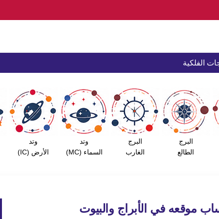
ات الفلكية
البرج
البرج
وتد
وتد
الطالع
الغارب
السماء (MC)
الأرض (IC)
ساب موقعه في الأبراج والبيوت