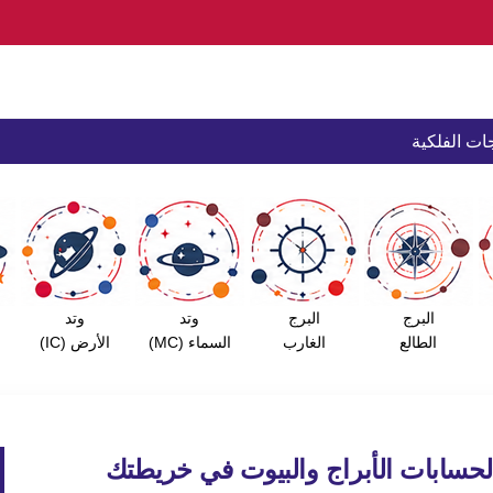
ات الفلكية
البرج
البرج
وتد
وتد
الطالع
الغارب
السماء (MC)
الأرض (IC)
لحسابات الأبراج والبيوت في خريطتك