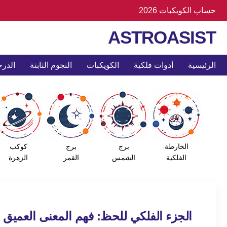
حساب الكويكبات 2026
ASTROASIST
الرئيسية
أدوات فلكية
الكويكبات
النجوم الثابتة
الدرج
الخارطة
برج
برج
كوكب
الفلكية
الشمس
القمر
الزهرة
الجزء الفلكي للحظ: فهم المعنى العميق 