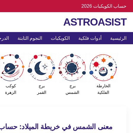
حساب الكويكبات 2026
ASTROASIST
الرئيسية
أدوات فلكية
الكويكبات
النجوم الثابتة
الدرج
الخارطة
برج
برج
كوكب
الفلكية
الشمس
القمر
الزهرة
معنى الشمس في خريطة الميلاد: حساب ا