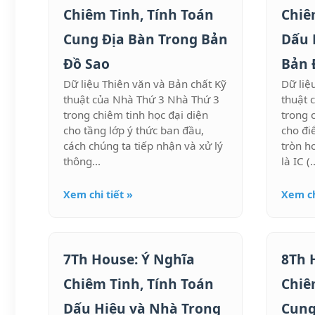
Chiêm Tinh, Tính Toán
Chiê
Cung Địa Bàn Trong Bản
Dấu 
Đồ Sao
Bản 
Dữ liệu Thiên văn và Bản chất Kỹ
Dữ liệ
thuật của Nhà Thứ 3 Nhà Thứ 3
thuật 
trong chiêm tinh học đại diện
trong 
cho tầng lớp ý thức ban đầu,
cho đi
cách chúng ta tiếp nhận và xử lý
tròn h
thông...
là IC (..
Xem chi tiết »
Xem ch
7Th House: Ý Nghĩa
8Th 
Chiêm Tinh, Tính Toán
Chiê
Dấu Hiệu và Nhà Trong
Cung