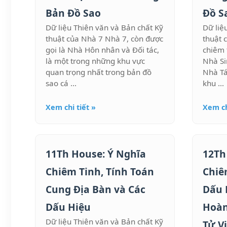
Bản Đồ Sao
Đồ S
Dữ liệu Thiên văn và Bản chất Kỹ
Dữ liệ
thuật của Nhà 7 Nhà 7, còn được
thuật 
gọi là Nhà Hôn nhân và Đối tác,
chiêm 
là một trong những khu vực
Nhà Si
quan trọng nhất trong bản đồ
Nhà Tá
sao cá ...
khu ...
Xem chi tiết »
Xem ch
11Th House: Ý Nghĩa
12Th
Chiêm Tinh, Tính Toán
Chiê
Cung Địa Bàn và Các
Dấu 
Dấu Hiệu
Hoàn
Dữ liệu Thiên văn và Bản chất Kỹ
Tử Vi