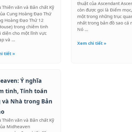
thuật của Ascendant Asce
u Thiên văn và Bản chất Kỹ
còn được gọi là Điểm mọc,
của Cung Hoàng Đạo Thứ
một trong những trục qua
ng Hoàng Đạo Thứ 12
nhất trong bản đồ sao cá 
House) trong chiêm tinh
Nó ...
i diện cho một lĩnh vực
p và ...
Xem chi tiết »
i tiết »
eaven: Ý nghĩa
m tinh, Tính toán
 và Nhà trong Bản
ao
u Thiên văn và Bản chất Kỹ
của Midheaven