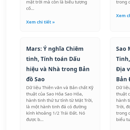
mặt trời mà còn là biểu tượng
trong c
cố...
Xem ch
Xem chi tiết »
Mars: Ý nghĩa Chiêm
Sao 
tinh, Tính toán Dấu
Tinh
hiệu và Nhà trong Bản
Địa 
đồ Sao
Bản 
Dữ liệu Thiên văn và Bản chất Kỹ
Dữ liệ
thuật của Sao Hỏa Sao Hỏa,
thuật 
hành tinh thứ tư tính từ Mặt Trời,
hành t
là một hành tinh đá có đường
Trời, 
kính khoảng 1/2 Trái Đất. Nó
trong 
được b...
biểu tư