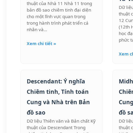
thuật của Nhà 11 Nhà 11 trong
Dữ liệ
bản đồ sao chiêm tinh đại diện
thuật 
cho một lĩnh vực quan trọng
12 Cu
trong hành trình phát triển cá
(12th 
nhân và...
học đạ
phức tạ
Xem chi tiết »
Xem ch
Descendant: Ý nghĩa
Midh
Chiêm tinh, Tính toán
Chiê
Cung và Nhà trên Bản
Cung
đồ sao
đồ s
Dữ liệu Thiên văn và Bản chất Kỹ
Dữ liệ
thuật của Descendant Trong
thuật 