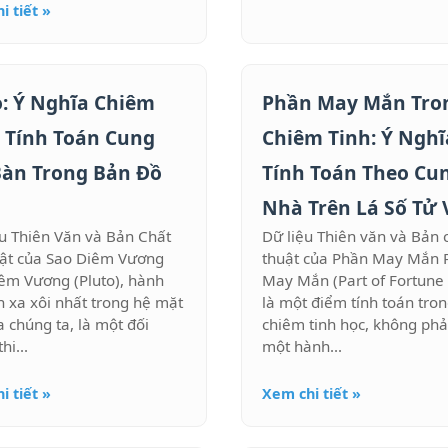
i tiết »
o: Ý Nghĩa Chiêm
Phần May Mắn Tro
, Tính Toán Cung
Chiêm Tinh: Ý Nghĩ
Bàn Trong Bản Đồ
Tính Toán Theo Cu
Nhà Trên Lá Số Tử 
u Thiên Văn và Bản Chất
Dữ liệu Thiên văn và Bản 
ật của Sao Diêm Vương
thuật của Phần May Mắn 
êm Vương (Pluto), hành
May Mắn (Part of Fortune 
ùn xa xôi nhất trong hệ mặt
là một điểm tính toán tro
a chúng ta, là một đối
chiêm tinh học, không phải
hi...
một hành...
i tiết »
Xem chi tiết »