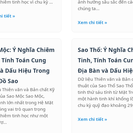
hiêm tinh học vì chu kỳ ...
ảnh hưởng sâu sắc đến cá
chúng ta...
i tiết »
Xem chi tiết »
Mộc: Ý Nghĩa Chiêm
Sao Thổ: Ý Nghĩa 
, Tính Toán Cung
Tinh, Tính Toán Cu
và Dấu Hiệu Trong
Địa Bàn và Dấu Hi
Dữ liệu Thiên văn và Bản 
Đồ Sao
thuật của Sao Thổ Sao Thổ
u Thiên văn và Bản chất Kỹ
tinh thứ sáu tính từ Mặt Trờ
của Sao Mộc Sao Mộc,
một hành tinh khí khổng lồ
inh lớn nhất trong Hệ Mặt
chu kỳ quỹ đạo khoảng 29,
đóng vai trò quan trọng
chiêm tinh học như một
Xem chi tiết »
ợ...