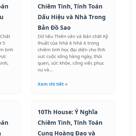
oán
Chiêm Tinh, Tính Toán
ấu
Dấu Hiệu và Nhà Trong
Bản Đồ Sao
 Chất
Dữ liệu Thiên văn và Bản chất Kỹ
ứ 5
thuật của Nhà 6 Nhà 6 trong
m tinh
chiêm tinh học đại diện cho lĩnh
vực
vực cuộc sống hàng ngày, thói
inh,
quen, sức khỏe, công việc phục
vụ và...
Xem chi tiết »
a
10Th House: Ý Nghĩa
oán
Chiêm Tinh, Tính Toán
à
Cung Hoàng Đạo và