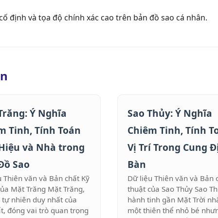
 cố định và tọa độ chính xác cao trên bản đồ sao cá nhân.
an
Trăng: Ý Nghĩa
Sao Thủy: Ý Nghĩa
m Tinh, Tính Toán
Chiêm Tinh, Tính T
Hiệu và Nhà trong
Vị Trí Trong Cung Đ
Đồ Sao
Bàn
u Thiên văn và Bản chất Kỹ
Dữ liệu Thiên văn và Bản 
của Mặt Trăng Mặt Trăng,
thuật của Sao Thủy Sao Th
h tự nhiên duy nhất của
hành tinh gần Mặt Trời nhấ
ất, đóng vai trò quan trọng
một thiên thể nhỏ bé như