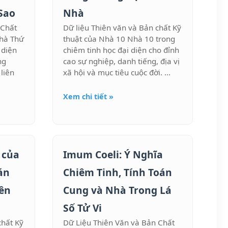
Sao
Nhà
 Chất
Dữ liệu Thiên văn và Bản chất Kỹ
Nhà Thứ
thuật của Nhà 10 Nhà 10 trong
 diện
chiêm tinh học đại diện cho đỉnh
ng
cao sự nghiệp, danh tiếng, địa vị
liên
xã hội và mục tiêu cuộc đời. ...
Xem chi tiết »
 của
Imum Coeli: Ý Nghĩa
án
Chiêm Tinh, Tính Toán
rên
Cung và Nhà Trong Lá
Số Tử Vi
chất Kỹ
Dữ Liệu Thiên Văn và Bản Chất