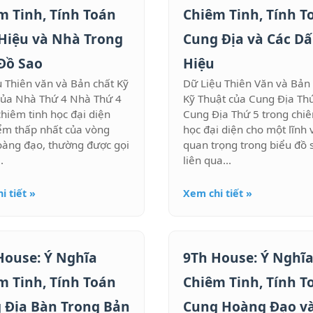
m Tinh, Tính Toán
Chiêm Tinh, Tính T
Hiệu và Nhà Trong
Cung Địa và Các D
Đồ Sao
Hiệu
u Thiên văn và Bản chất Kỹ
Dữ Liệu Thiên Văn và Bản
của Nhà Thứ 4 Nhà Thứ 4
Kỹ Thuật của Cung Địa Th
chiêm tinh học đại diện
Cung Địa Thứ 5 trong chiê
ểm thấp nhất của vòng
học đại diện cho một lĩnh 
oàng đạo, thường được gọi
quan trọng trong biểu đồ s
.
liên qua...
i tiết »
Xem chi tiết »
House: Ý Nghĩa
9Th House: Ý Nghĩ
m Tinh, Tính Toán
Chiêm Tinh, Tính T
 Địa Bàn Trong Bản
Cung Hoàng Đạo v