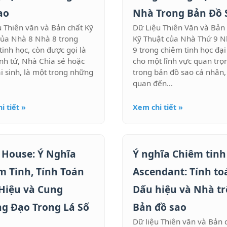
ao
Nhà Trong Bản Đồ 
u Thiên văn và Bản chất Kỹ
Dữ Liệu Thiên Văn và Bản
của Nhà 8 Nhà 8 trong
Kỹ Thuật của Nhà Thứ 9 
tinh học, còn được gọi là
9 trong chiêm tinh học đại
nh tử, Nhà Chia sẻ hoặc
cho một lĩnh vực quan trọ
i sinh, là một trong những
trong bản đồ sao cá nhân, 
quan đến...
i tiết »
Xem chi tiết »
 House: Ý Nghĩa
Ý nghĩa Chiêm tinh
m Tinh, Tính Toán
Ascendant: Tính to
Hiệu và Cung
Dấu hiệu và Nhà t
g Đạo Trong Lá Số
Bản đồ sao
Dữ liệu Thiên văn và Bản 