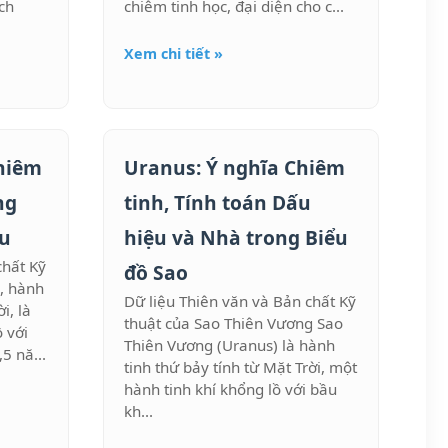
ch
chiêm tinh học, đại diện cho c...
Xem chi tiết »
Chiêm
Uranus: Ý nghĩa Chiêm
ng
tinh, Tính toán Dấu
ệu
hiệu và Nhà trong Biểu
chất Kỹ
đồ Sao
, hành
Dữ liệu Thiên văn và Bản chất Kỹ
i, là
thuật của Sao Thiên Vương Sao
 với
Thiên Vương (Uranus) là hành
5 nă...
tinh thứ bảy tính từ Mặt Trời, một
hành tinh khí khổng lồ với bầu
kh...