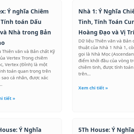
ex: Ý nghĩa Chiêm
Nhà 1: Ý Nghĩa Ch
, Tính toán Dấu
Tinh, Tính Toán Cu
 và Nhà trong Bản
Hoàng Đạo và Vị Tr
Dữ liệu Thiên văn và Bản 
ao
thuật của Nhà 1 Nhà 1, c
u Thiên văn và Bản chất Kỹ
gọi là Nhà Mọc (Ascendant
của Vertex Trong chiêm
điểm khởi đầu của vòng t
ọc, Vertex (Đỉnh) là một
chiêm tinh, được tính toá
ính toán quan trọng trên
trên...
 sao cá nhân, được xác
..
Xem chi tiết »
i tiết »
House: Ý Nghĩa
5Th House: Ý Nghĩ