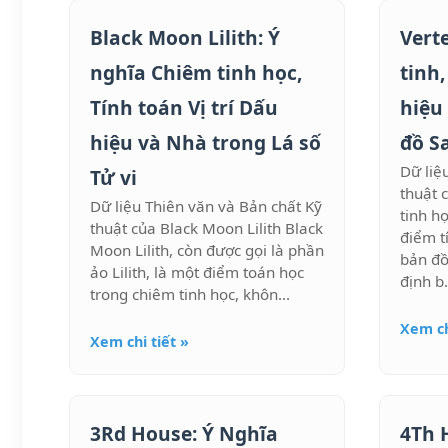
Black Moon Lilith: Ý
Vert
nghĩa Chiêm tinh học,
tinh
Tính toán Vị trí Dấu
hiệu
hiệu và Nhà trong Lá số
đồ S
Dữ liệ
Tử vi
thuật 
Dữ liệu Thiên văn và Bản chất Kỹ
tinh h
thuật của Black Moon Lilith Black
điểm t
Moon Lilith, còn được gọi là phần
bản đồ
ảo Lilith, là một điểm toán học
định b.
trong chiêm tinh học, khôn...
Xem ch
Xem chi tiết »
3Rd House: Ý Nghĩa
4Th 