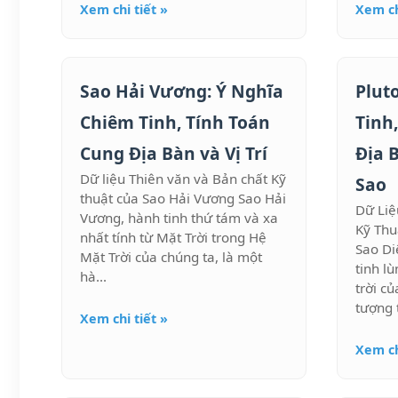
Xem chi tiết »
Xem ch
Sao Hải Vương: Ý Nghĩa
Plut
Chiêm Tinh, Tính Toán
Tinh
Cung Địa Bàn và Vị Trí
Địa 
Dữ liệu Thiên văn và Bản chất Kỹ
Sao
thuật của Sao Hải Vương Sao Hải
Dữ Liệ
Vương, hành tinh thứ tám và xa
Kỹ Thu
nhất tính từ Mặt Trời trong Hệ
Sao Di
Mặt Trời của chúng ta, là một
tinh l
hà...
trời củ
tượng t
Xem chi tiết »
Xem ch