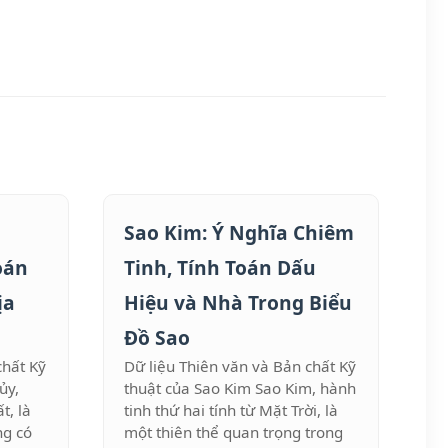
Sao Kim: Ý Nghĩa Chiêm
oán
Tinh, Tính Toán Dấu
ịa
Hiệu và Nhà Trong Biểu
Đồ Sao
chất Kỹ
Dữ liệu Thiên văn và Bản chất Kỹ
ủy,
thuật của Sao Kim Sao Kim, hành
t, là
tinh thứ hai tính từ Mặt Trời, là
ng có
một thiên thể quan trọng trong