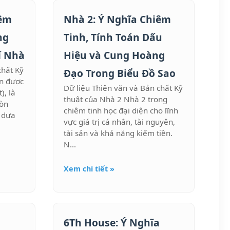
iêm
Nhà 2: Ý Nghĩa Chiêm
ng
Tinh, Tính Toán Dấu
í Nhà
Hiệu và Cung Hoàng
chất Kỹ
Đạo Trong Biểu Đồ Sao
òn được
Dữ liệu Thiên văn và Bản chất Kỹ
), là
thuật của Nhà 2 Nhà 2 trong
ròn
chiêm tinh học đại diện cho lĩnh
n dựa
vực giá trị cá nhân, tài nguyên,
tài sản và khả năng kiếm tiền.
N...
Xem chi tiết »
a
6Th House: Ý Nghĩa