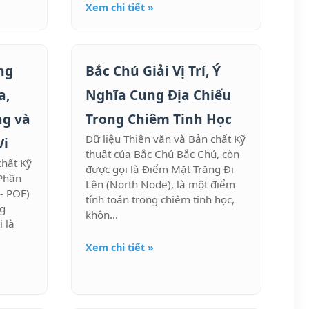
Xem chi tiết »
ng
Bắc Chú Giải Vị Trí, Ý
a,
Nghĩa Cung Địa Chiếu
ng và
Trong Chiêm Tinh Học
Dữ liệu Thiên văn và Bản chất Kỹ
Vi
thuật của Bắc Chú Bắc Chú, còn
chất Kỹ
được gọi là Điểm Mặt Trăng Đi
Phần
Lên (North Node), là một điểm
- POF)
tính toán trong chiêm tinh học,
ng
khôn...
 là
Xem chi tiết »