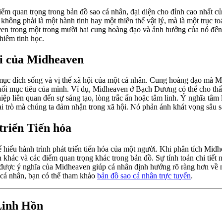
m quan trọng trong bản đồ sao cá nhân, đại diện cho đỉnh cao nhất của 
ông phải là một hành tinh hay một thiên thể vật lý, mà là một trục toá
aven trong một trong mười hai cung hoàng đạo và ảnh hưởng của nó đến c
hiêm tinh học.
i của Midheaven
 mục đích sống và vị thế xã hội của một cá nhân. Cung hoàng đạo mà 
đuổi mục tiêu của mình. Ví dụ, Midheaven ở Bạch Dương có thể cho thấ
p liên quan đến sự sáng tạo, lòng trắc ẩn hoặc tâm linh. Ý nghĩa tâm
 trò mà chúng ta đảm nhận trong xã hội. Nó phản ánh khát vọng sâu sắc
triển Tiến hóa
để hiểu hành trình phát triển tiến hóa của một người. Khi phân tích M
h khác và các điểm quan trọng khác trong bản đồ. Sự tính toán chi tiế
được ý nghĩa của Midheaven giúp cá nhân định hướng rõ ràng hơn về mụ
h cá nhân, bạn có thể tham khảo
bản đồ sao cá nhân trực tuyến
.
Linh Hồn