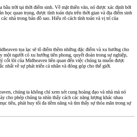
bầu trời tại thời điểm sinh. Về mặt thiên văn, nó được xác định bởi
n học quan trọng, được tính toán dựa trên thời gian và địa điểm sinh
ác nhà trong bản đồ sao. Hiểu rõ cách tính toán và vị trí của
Midheaven tọa lạc sẽ tô điểm thêm những đặc điểm và xu hướng cho
y một người có xu hướng tiên phong, quyết đoán trong sự nghiệp,
 lý cốt lõi của Midheaven liên quan đến việc chúng ta muốn được
 nhất về sự phát triển cá nhân và đóng góp cho thế giới.
idheaven, chúng ta không chỉ xem xét cung hoàng đạo và nhà mà nó
t này cho phép chúng ta nhìn thấy cách các năng lượng khác nhau
c tiêu, phát huy tối đa tiềm năng và tìm thấy sự thỏa mãn trong sự