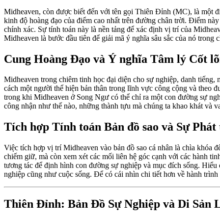
Midheaven, còn được biết đến với tên gọi Thiên Đỉnh (MC), là một điể
kinh độ hoàng đạo của điểm cao nhất trên đường chân trời. Điểm này kh
chính xác. Sự tính toán này là nền tảng để xác định vị trí của Midhe
Midheaven là bước đầu tiên để giải mã ý nghĩa sâu sắc của nó trong c
Cung Hoàng Đạo và Ý nghĩa Tâm lý Cốt lõ
Midheaven trong chiêm tinh học đại diện cho sự nghiệp, danh tiếng,
cách một người thể hiện bản thân trong lĩnh vực công cộng và theo 
trong khi Midheaven ở Song Ngư có thể chỉ ra một con đường sự nghiệ
công nhận như thế nào, những thành tựu mà chúng ta khao khát và vai
Tích hợp Tính toán Bản đồ sao và Sự Phát 
Việc tích hợp vị trí Midheaven vào bản đồ sao cá nhân là chìa khóa 
chiếm giữ, mà còn xem xét các mối liên hệ góc cạnh với các hành tin
tương tác để định hình con đường sự nghiệp và mục đích sống. Hiểu 
nghiệp cũng như cuộc sống. Để có cái nhìn chi tiết hơn về hành trìn
Thiên Đỉnh: Bản Đồ Sự Nghiệp và Di Sản 