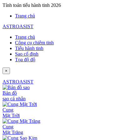
Tính toán tiểu hành tinh 2026
Trang chủ
ASTROASIST
Trang chủ
Công cụ chiêm tinh
Tiểu hành tinh
Sao cố định
Tọa độ độ
×
ASTROASIST
Bản đồ
sao cá nhân
Cung
Mặt Trời
Cung
Mặt Trăng