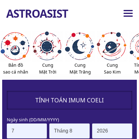
ASTROASIST
ang
ủ
ng
iêm
ểu
nh
Bản đồ
Cung
Cung
Cung
Tí
ành
sao cá nhân
Mặt Trời
Mặt Trăng
Sao Kim
Mọ
nh
ao
ố
ịnh
ọa
TÍNH TOÁN IMUM COELI
ộ
ộ
ang
Ngày sinh (DD/MM/YYYY)
ủ