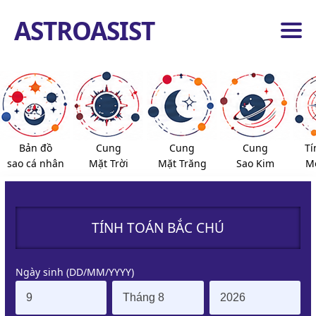
ASTROASIST
ang
ủ
ng
iêm
ểu
nh
Bản đồ
Cung
Cung
Cung
Tí
ành
sao cá nhân
Mặt Trời
Mặt Trăng
Sao Kim
Mọ
nh
ao
ố
ịnh
ọa
TÍNH TOÁN BẮC CHÚ
ộ
ộ
ang
Ngày sinh (DD/MM/YYYY)
ủ