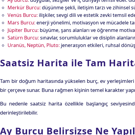
Ay Burcu:
duygular, sezgiler ve iç dünyayı temsil eder. G
Merkür Burcu:
düşünme şekli, iletişim tarzı ve zihinsel 
Venüs Burcu:
ilişkiler, sevgi dili ve estetik zevki temsil 
Mars Burcu:
enerji yönelimi, motivasyon ve mücadele tar
Jüpiter Burcu:
büyüme, şans alanları ve öğrenme motivasyo
Satürn Burcu:
sınavlar, sorumluluklar ve disiplin alanla
Uranüs, Neptün, Pluto:
jenerasyon etkileri, ruhsal dönüşü
Saatsiz Harita ile Tam Hari
Tam bir doğum haritasında yükselen burç, ev yerleşimleri 
bir çerçeve sunar. Buna rağmen kişinin temel karakter yapısı, 
Bu nedenle saatsiz harita özellikle başlangıç seviyesind
derinleştirilebilir.
Ay Burcu Belirsizse Ne Yapı