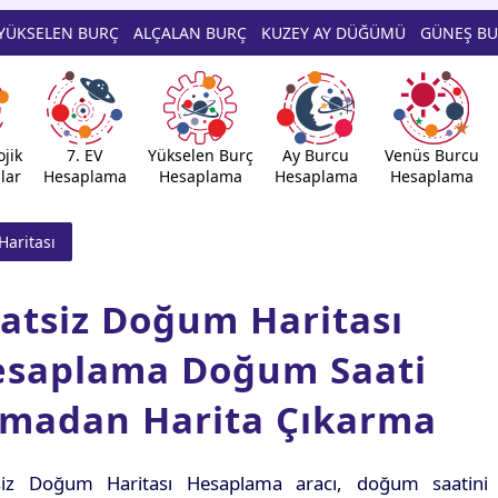
YÜKSELEN BURÇ
ALÇALAN BURÇ
KUZEY AY DÜĞÜMÜ
GÜNEŞ B
jik
7. EV
Yükselen Burç
Ay Burcu
Venüs Burcu
lar
Hesaplama
Hesaplama
Hesaplama
Hesaplama
Haritası
atsiz Doğum Haritası
esaplama Doğum Saati
madan Harita Çıkarma
siz Doğum Haritası Hesaplama aracı, doğum saatini