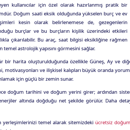
yen kullanıcılar için özel olarak hazırlanmış pratik bir
mdür. Doğum saati eksik olduğunda yükselen burç ve ev
eşimleri kesin olarak belirlenemese de, gezegenlerin
duğu burçlar ve bu burçların kişilik üzerindeki etkileri
lıkla çıkarılabilir. Bu araç, saat bilgisi eksikliğine rağmen
in temel astrolojik yapısını görmesini sağlar.
r bir harita oluşturulduğunda özellikle Güneş, Ay ve diğ
i, motivasyonları ve ilişkisel kalıpları büyük oranda yorum
anlamak için güçlü bir zemin sunar.
 sadece doğum tarihini ve doğum yerini girer; ardından s
 enerjiler altında doğduğu net şekilde görülür. Daha det
 yerleşimlerinizi temel alarak sitemizdeki
ücretsiz doğum