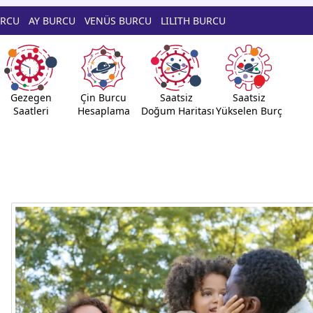
URCU
AY BURCU
VENÜS BURCU
LILITH BURCU
Gezegen
Çin Burcu
Saatsiz
Saatsiz
Saatleri
Hesaplama
Doğum Haritası
Yükselen Burç