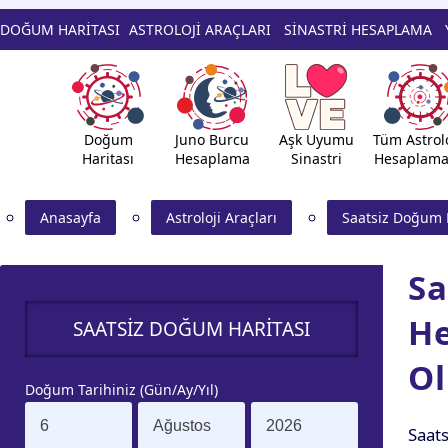
DOĞUM HARİTASI
ASTROLOJİ ARAÇLARI
SİNASTRİ HESAPLAMA
Doğum
Juno Burcu
Aşk Uyumu
Tüm Astrolo
Haritası
Hesaplama
Sinastri
Hesaplama
Anasayfa
Astroloji̇ Araçları
Saatsiz Doğum 
Sa
H
SAATSİZ DOĞUM HARİTASI
Ol
Doğum Tarihiniz (Gün/Ay/Yıl)
Saat