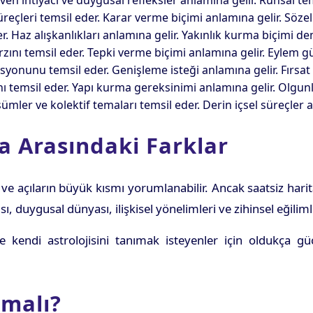
üven ihtiyacı ve duygusal refleksler anlamına gelir. Ruhsal te
süreçleri temsil eder. Karar verme biçimi anlamına gelir. Söze
eder. Haz alışkanlıkları anlamına gelir. Yakınlık kurma biçimi de
zını temsil eder. Tepki verme biçimi anlamına gelir. Eylem g
nunu temsil eder. Genişleme isteği anlamına gelir. Fırsat 
rını temsil eder. Yapı kurma gereksinimi anlamına gelir. Olgu
mler ve kolektif temaları temsil eder. Derin içsel süreçler an
ta Arasındaki Farklar
ve açıların büyük kısmı yorumlanabilir. Ancak saatsiz har
duygusal dünyası, ilişkisel yönelimleri ve zihinsel eğilimleri
e kendi astrolojisini tanımak isteyenler için oldukça gü
lmalı?