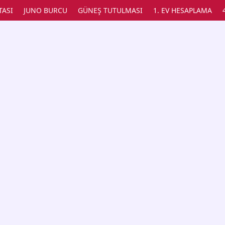
TASI
JUNO BURCU
GÜNEŞ TUTULMASI
1. EV HESAPLAMA