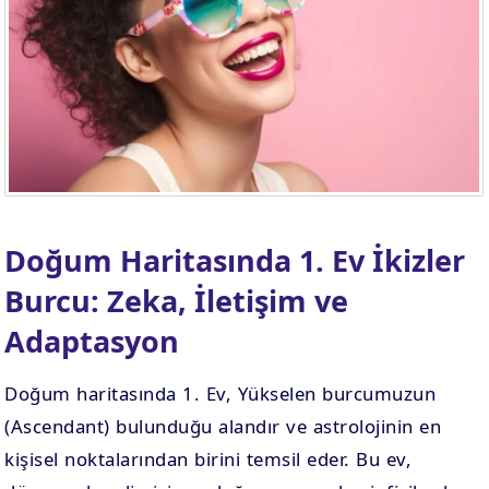
. EV
4. EV
APLAMA
ESAPLAMA
. EV
10. EV
APLAMA
ESAPLAMA
Doğum Haritasında 1. Ev İkizler
Burcu: Zeka, İletişim ve
Adaptasyon
Doğum haritasında 1. Ev, Yükselen burcumuzun
(Ascendant) bulunduğu alandır ve astrolojinin en
kişisel noktalarından birini temsil eder. Bu ev,