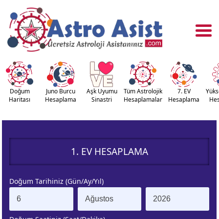
Doğum
Juno Burcu
Aşk Uyumu
Tüm Astrolojik
7. EV
Yüks
Haritası
Hesaplama
Sinastri
Hesaplamalar
Hesaplama
He
OĞUM
ASTROLOJİ
RİTASI
ARAÇLARI
1. EV HESAPLAMA
NASTRİ
YÜKSELEN
APLAMA
BURÇ
Doğum Tarihiniz (Gün/Ay/Yıl)
ÇALAN
KUZEY AY
URÇ
DÜĞÜMÜ