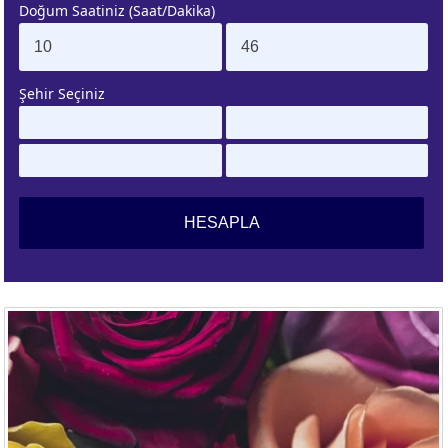
Doğum Saatiniz (Saat/Dakika)
. EV
4. EV
APLAMA
ESAPLAMA
Şehir Seçiniz
. EV
10. EV
APLAMA
ESAPLAMA