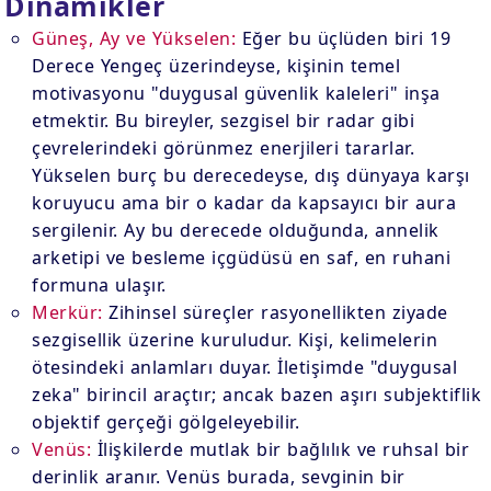
Dinamikler
Güneş, Ay ve Yükselen:
Eğer bu üçlüden biri 19
Derece Yengeç üzerindeyse, kişinin temel
motivasyonu "duygusal güvenlik kaleleri" inşa
etmektir. Bu bireyler, sezgisel bir radar gibi
çevrelerindeki görünmez enerjileri tararlar.
Yükselen burç bu derecedeyse, dış dünyaya karşı
koruyucu ama bir o kadar da kapsayıcı bir aura
sergilenir. Ay bu derecede olduğunda, annelik
arketipi ve besleme içgüdüsü en saf, en ruhani
formuna ulaşır.
Merkür:
Zihinsel süreçler rasyonellikten ziyade
sezgisellik üzerine kuruludur. Kişi, kelimelerin
ötesindeki anlamları duyar. İletişimde "duygusal
zeka" birincil araçtır; ancak bazen aşırı subjektiflik
objektif gerçeği gölgeleyebilir.
Venüs:
İlişkilerde mutlak bir bağlılık ve ruhsal bir
derinlik aranır. Venüs burada, sevginin bir