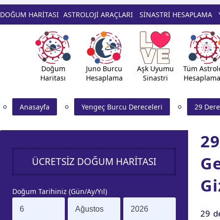
DOĞUM HARİTASI
ASTROLOJİ ARAÇLARI
SİNASTRİ HESAPLAMA
Doğum
Juno Burcu
Aşk Uyumu
Tüm Astrolo
Haritası
Hesaplama
Sinastri
Hesaplama
Anasayfa
Yengeç Burcu Dereceleri
29 Der
29
Ge
ÜCRETSİZ DOĞUM HARİTASI
Gi
Doğum Tarihiniz (Gün/Ay/Yıl)
29 d