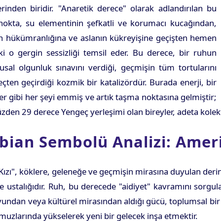
erinden biridir. "Anaretik derece" olarak adlandırılan bu
nokta, su elementinin şefkatli ve korumacı kucağından,
in hükümranlığına ve aslanın kükreyişine geçişten hemen
i o gergin sessizliği temsil eder. Bu derece, bir ruhun
sal olgunluk sınavını verdiği, geçmişin tüm tortularını
çten geçirdiği kozmik bir katalizördür. Burada enerji, bir
r gibi her şeyi emmiş ve artık taşma noktasına gelmiştir;
zden 29 derece Yengeç yerleşimi olan bireyler, adeta kolekt
bian Sembolü Analizi: Ameri
zı", köklere, geleneğe ve geçmişin mirasına duyulan derin 
ustalığıdır. Ruh, bu derecede "aidiyet" kavramını sorgula
undan veya kültürel mirasından aldığı gücü, toplumsal bir 
uzlarında yükselerek yeni bir gelecek inşa etmektir.