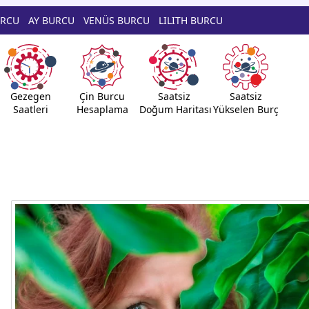
URCU
AY BURCU
VENÜS BURCU
LILITH BURCU
Gezegen
Çin Burcu
Saatsiz
Saatsiz
Saatleri
Hesaplama
Doğum Haritası
Yükselen Burç