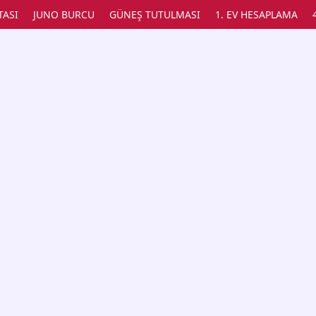
TASI
JUNO BURCU
GÜNEŞ TUTULMASI
1. EV HESAPLAMA