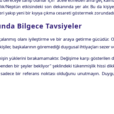
. Bu dereceye sahip olanlar için "acele etmeden ama geç kal
/Neptün etkisindeki son dekanında yer alır. Bu da kişiye m
eri yakıp yeni bir kıyıya çıkma cesareti göstermek zorundadı
ında Bilgece Tavsiyeler
anmış olanı iyileştirme ve bir araya getirme gücüdür. Olağ
işiler, başkalarının göremediği duygusal ihtiyaçları sezer ve
mişin yüklerini bırakamamaktır. Değişime karşı gösterilen
s benden bir şeyler bekliyor" şeklindeki tükenmişlik hissi d
l, sadece bir referans noktası olduğunu unutmayın. Duygu