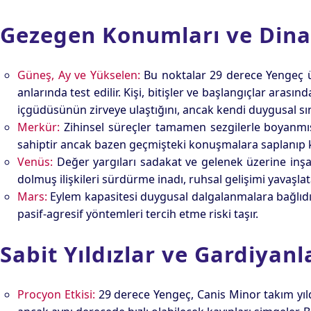
Gezegen Konumları ve Dina
Güneş, Ay ve Yükselen:
Bu noktalar 29 derece Yengeç üz
anlarında test edilir. Kişi, bitişler ve başlangıçlar aras
içgüdüsünün zirveye ulaştığını, ancak kendi duygusal sın
Merkür:
Zihinsel süreçler tamamen sezgilerle boyanmış
sahiptir ancak bazen geçmişteki konuşmalara saplanıp ka
Venüs:
Değer yargıları sadakat ve gelenek üzerine inşa 
dolmuş ilişkileri sürdürme inadı, ruhsal gelişimi yavaşlata
Mars:
Eylem kapasitesi duygusal dalgalanmalara bağlıdır
pasif-agresif yöntemleri tercih etme riski taşır.
Sabit Yıldızlar ve Gardiyanl
Procyon Etkisi:
29 derece Yengeç, Canis Minor takım yıld