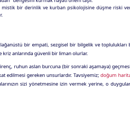
madan" dengesini kurmak hayati önem taşır.
istik bir derinlik ve kurban psikolojisine düşme riski ver
r.
anüstü bir empati, sezgisel bir bilgelik ve toplulukları 
 kriz anlarında güvenli bir liman olurlar.
 direnç, ruhun aslan burcuna (bir sonraki aşamaya) geçmes
ikkat edilmesi gereken unsurlardır. Tavsiyemiz;
doğum harita
larınızın sizi yönetmesine izin vermek yerine, o duygula