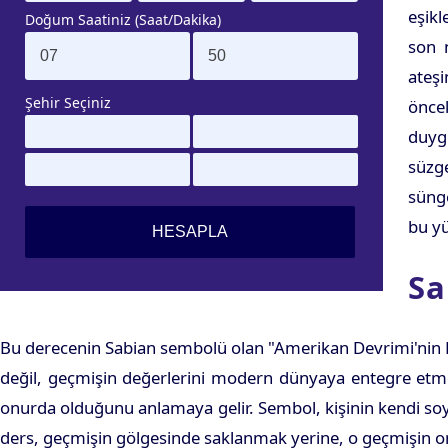
eşikl
Doğum Saatiniz (Saat/Dakika)
son 
ateş
Şehir Seçiniz
öncek
duygu
süzge
sünge
bu yü
Sa
Bu derecenin Sabian sembolü olan "Amerikan Devrimi'nin Kı
değil, geçmişin değerlerini modern dünyaya entegre etme 
onurda olduğunu anlamaya gelir. Sembol, kişinin kendi soy
ders, geçmişin gölgesinde saklanmak yerine, o geçmişin om