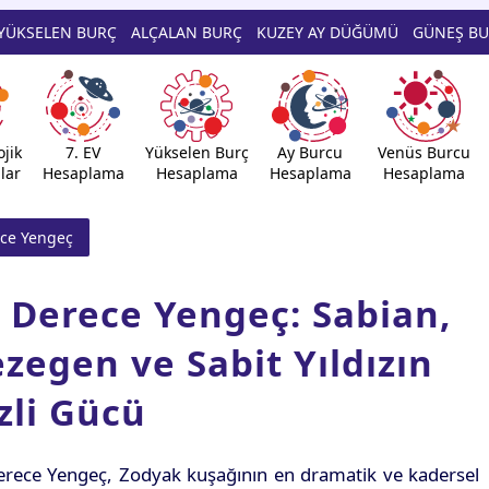
YÜKSELEN BURÇ
ALÇALAN BURÇ
KUZEY AY DÜĞÜMÜ
GÜNEŞ B
jik
7. EV
Yükselen Burç
Ay Burcu
Venüs Burcu
lar
Hesaplama
Hesaplama
Hesaplama
Hesaplama
ece Yengeç
 Derece Yengeç: Sabian,
zegen ve Sabit Yıldızın
zli Gücü
erece Yengeç, Zodyak kuşağının en dramatik ve kadersel