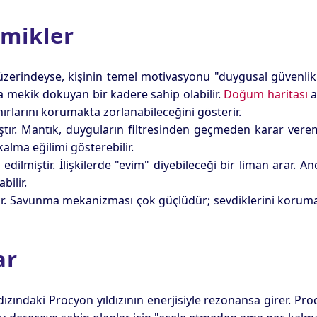
mikler
erindeyse, kişinin temel motivasyonu "duygusal güvenlik" 
ında mekik dokuyan bir kadere sahip olabilir.
Doğum haritası
a
ırlarını korumakta zorlanabileceğini gösterir.
tır. Mantık, duyguların filtresinden geçmeden karar verem
lma eğilimi gösterebilir.
edilmiştir. İlişkilerde "evim" diyebileceği bir liman arar.
bilir.
. Savunma mekanizması çok güçlüdür; sevdiklerini korumak i
ar
ızındaki Procyon yıldızının enerjisiyle rezonansa girer. Pr