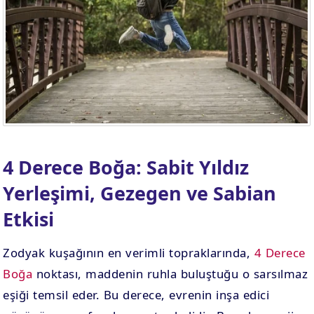
. EV
4. EV
APLAMA
ESAPLAMA
. EV
10. EV
APLAMA
ESAPLAMA
4 Derece Boğa: Sabit Yıldız
Yerleşimi, Gezegen ve Sabian
Etkisi
Zodyak kuşağının en verimli topraklarında,
4 Derece
Boğa
noktası, maddenin ruhla buluştuğu o sarsılmaz
eşiği temsil eder. Bu derece, evrenin inşa edici