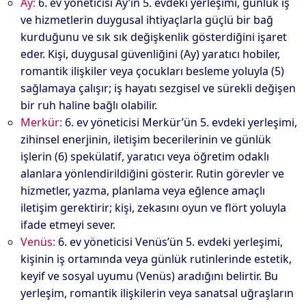
Ay:
6. ev yöneticisi Ay’ın 5. evdeki yerleşimi, günlük iş
ve hizmetlerin duygusal ihtiyaçlarla güçlü bir bağ
kurduğunu ve sık sık değişkenlik gösterdiğini işaret
eder. Kişi, duygusal güvenliğini (Ay) yaratıcı hobiler,
romantik ilişkiler veya çocukları besleme yoluyla (5)
sağlamaya çalışır; iş hayatı sezgisel ve sürekli değişen
bir ruh haline bağlı olabilir.
Merkür:
6. ev yöneticisi Merkür’ün 5. evdeki yerleşimi,
zihinsel enerjinin, iletişim becerilerinin ve günlük
işlerin (6) spekülatif, yaratıcı veya öğretim odaklı
alanlara yönlendirildiğini gösterir. Rutin görevler ve
hizmetler, yazma, planlama veya eğlence amaçlı
iletişim gerektirir; kişi, zekasını oyun ve flört yoluyla
ifade etmeyi sever.
Venüs:
6. ev yöneticisi Venüs’ün 5. evdeki yerleşimi,
kişinin iş ortamında veya günlük rutinlerinde estetik,
keyif ve sosyal uyumu (Venüs) aradığını belirtir. Bu
yerleşim, romantik ilişkilerin veya sanatsal uğraşların