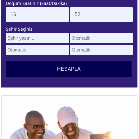
Doğum Saatiniz (Saat/Dakika)
. EV
4. EV
APLAMA
ESAPLAMA
Şehir Seçiniz
. EV
10. EV
APLAMA
ESAPLAMA