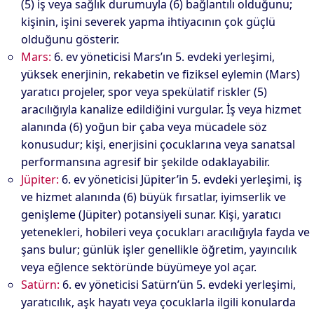
(5) iş veya sağlık durumuyla (6) bağlantılı olduğunu;
kişinin, işini severek yapma ihtiyacının çok güçlü
olduğunu gösterir.
Mars:
6. ev yöneticisi Mars’ın 5. evdeki yerleşimi,
yüksek enerjinin, rekabetin ve fiziksel eylemin (Mars)
yaratıcı projeler, spor veya spekülatif riskler (5)
aracılığıyla kanalize edildiğini vurgular. İş veya hizmet
alanında (6) yoğun bir çaba veya mücadele söz
konusudur; kişi, enerjisini çocuklarına veya sanatsal
performansına agresif bir şekilde odaklayabilir.
Jüpiter:
6. ev yöneticisi Jüpiter’in 5. evdeki yerleşimi, iş
ve hizmet alanında (6) büyük fırsatlar, iyimserlik ve
genişleme (Jüpiter) potansiyeli sunar. Kişi, yaratıcı
yetenekleri, hobileri veya çocukları aracılığıyla fayda ve
şans bulur; günlük işler genellikle öğretim, yayıncılık
veya eğlence sektöründe büyümeye yol açar.
Satürn:
6. ev yöneticisi Satürn’ün 5. evdeki yerleşimi,
yaratıcılık, aşk hayatı veya çocuklarla ilgili konularda