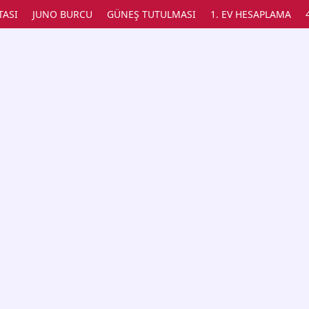
TASI
JUNO BURCU
GÜNEŞ TUTULMASI
1. EV HESAPLAMA