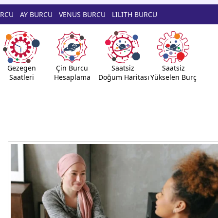
URCU
AY BURCU
VENÜS BURCU
LILITH BURCU
Gezegen
Çin Burcu
Saatsiz
Saatsiz
Saatleri
Hesaplama
Doğum Haritası
Yükselen Burç