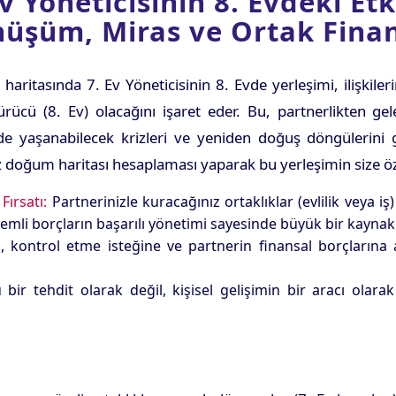
Ev Yöneticisinin 8. Evdeki Etk
üşüm, Miras ve Ortak Fin
aritasında 7. Ev Yöneticisinin 8. Evde yerleşimi, ilişkile
rücü (8. Ev) olacağını işaret eder. Bu, partnerlikten gel
erde yaşanabilecek krizleri ve yeniden doğuş döngülerini 
z doğum haritası hesaplaması yaparak bu yerleşimin size öze
Fırsatı:
Partnerinizle kuracağınız ortaklıklar (evlilik veya i
emli borçların başarılı yönetimi sayesinde büyük bir kayna
a, kontrol etme isteğine ve partnerin finansal borçlarına
ir tehdit olarak değil, kişisel gelişimin bir aracı olarak