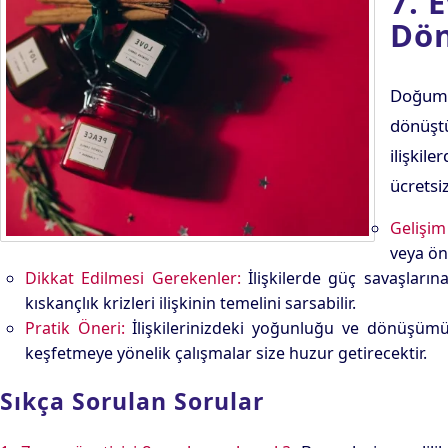
7. 
Dön
Doğum h
dönüştü
ilişkil
ücretsi
Gelişim 
veya ön
Dikkat Edilmesi Gerekenler:
İlişkilerde güç savaşların
kıskançlık krizleri ilişkinin temelini sarsabilir.
Pratik Öneri:
İlişkilerinizdeki yoğunluğu ve dönüşümü b
keşfetmeye yönelik çalışmalar size huzur getirecektir.
Sıkça Sorulan Sorular