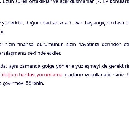
ik, uzun süreli ortaklıklar ve açık düşmanlar (7. Ev konular
ev yöneticisi, doğum haritanızda 7. evin başlangıç noktası
ür.
erinizin finansal durumunun sizin hayatınızı derinden etki
arşılaşmanız şeklinde etkiler.
 da, aynı zamanda gölge yönlerle yüzleşmeyi de gerektirir.
l
doğum haritası yorumlama
araçlarımızı kullanabilirsiniz
a çevirmeyi öğrenin.