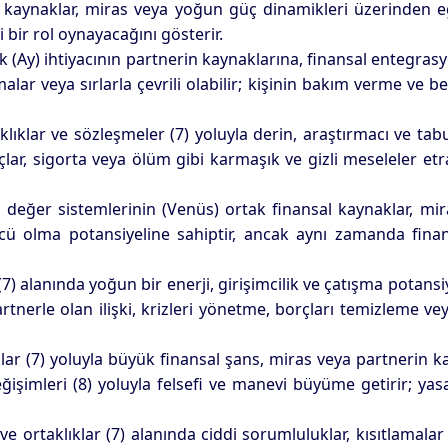
nsal kaynaklar, miras veya yoğun güç dinamikleri üzerinden
ir rol oynayacağını gösterir.
ik (Ay) ihtiyacının partnerin kaynaklarına, finansal entegras
malar veya sırlarla çevrili olabilir; kişinin bakım verme ve
lıklar ve sözleşmeler (7) yoluyla derin, araştırmacı ve tabu
orçlar, sigorta veya ölüm gibi karmaşık ve gizli meseleler e
değer sistemlerinin (Venüs) ortak finansal kaynaklar, miras 
rücü olma potansiyeline sahiptir, ancak aynı zamanda fina
 (7) alanında yoğun bir enerji, girişimcilik ve çatışma potansi
artnerle olan ilişki, krizleri yönetme, borçları temizleme ve
ıklar (7) yoluyla büyük finansal şans, miras veya partnerin k
işimleri (8) yoluyla felsefi ve manevi büyüme getirir; yasa
ik ve ortaklıklar (7) alanında ciddi sorumluluklar, kısıtlam