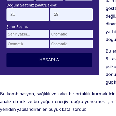
daima
Doğum Saatiniz (Saat/Dakika)
göst
deği
dinam
Şehir Seçiniz
ya hi
doğuş
Bu en
8. ev
psiko
dönüş
güç k
Bu kombinasyon, sağlıklı ve kalıcı bir ortaklık kurmak için
analiz etmek ve bu yoğun enerjiyi doğru yönetmek için
yeniden yapılandıran en büyük katalizördür.