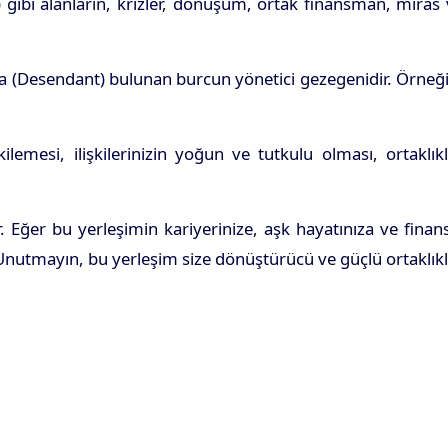
ı) gibi alanların, krizler, dönüşüm, ortak finansman, miras
nda (Desendant) bulunan burcun yönetici gezegenidir. Örneğ
lemesi, ilişkilerinizin yoğun ve tutkulu olması, ortaklık
 Eğer bu yerleşimin kariyerinize, aşk hayatınıza ve finan
. Unutmayın, bu yerleşim size dönüştürücü ve güçlü ortaklık