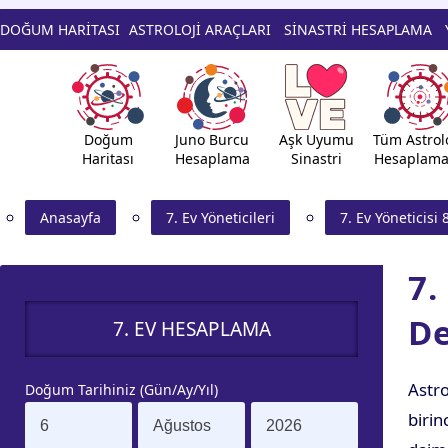
DOĞUM HARİTASI
ASTROLOJİ ARAÇLARI
SİNASTRİ HESAPLAMA
Doğum
Juno Burcu
Aşk Uyumu
Tüm Astrolo
Haritası
Hesaplama
Sinastri
Hesaplama
Anasayfa
7. Ev Yöneticileri
7. Ev Yöneticisi 
7.
De
7. EV HESAPLAMA
Astro
Doğum Tarihiniz (Gün/Ay/Yıl)
birin