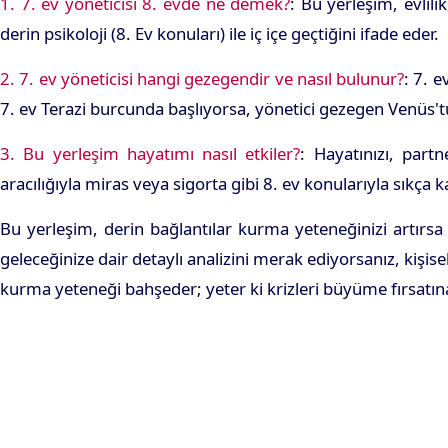
1. 7. ev yöneticisi 8. evde ne demek?
: Bu yerleşim, evlil
derin psikoloji (8. Ev konuları) ile iç içe geçtiğini ifade eder.
2. 7. ev yöneticisi hangi gezegendir ve nasıl bulunur?
: 7. 
7. ev Terazi burcunda başlıyorsa, yönetici gezegen Venüs't
3. Bu yerleşim hayatımı nasıl etkiler?
: Hayatınızı, partn
aracılığıyla miras veya sigorta gibi 8. ev konularıyla sıkça k
Bu yerleşim, derin bağlantılar kurma yeteneğinizi artırsa
geleceğinize dair detaylı analizini merak ediyorsanız, kişise
kurma yeteneği bahşeder; yeter ki krizleri büyüme fırsatın