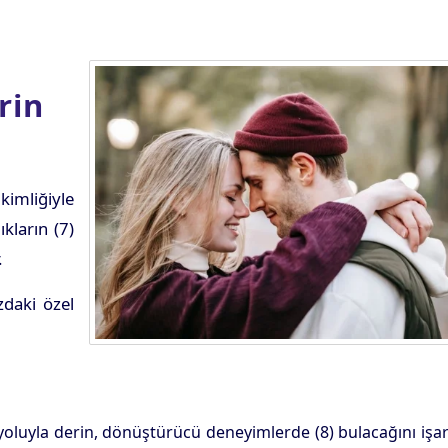
rin
kimliğiyle
kların (7)
.
zdaki özel
(7) yoluyla derin, dönüştürücü deneyimlerde (8) bulacağını işa