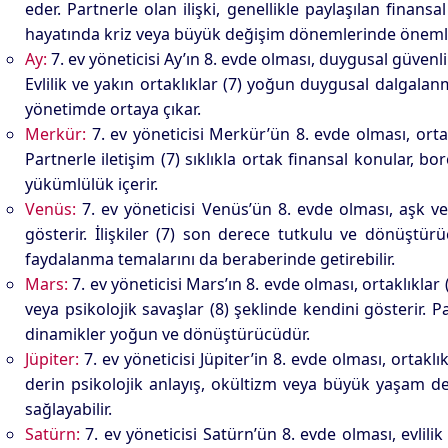
eder. Partnerle olan ilişki, genellikle paylaşılan fina
hayatında kriz veya büyük değişim dönemlerinde önemli b
Ay:
7. ev yöneticisi Ay’ın 8. evde olması, duygusal güvenl
Evlilik ve yakın ortaklıklar (7) yoğun duygusal dalgalan
yönetimde ortaya çıkar.
Merkür:
7. ev yöneticisi Merkür’ün 8. evde olması, ortak
Partnerle iletişim (7) sıklıkla ortak finansal konular, b
yükümlülük içerir.
Venüs:
7. ev yöneticisi Venüs’ün 8. evde olması, aşk ve 
gösterir. İlişkiler (7) son derece tutkulu ve dönüştü
faydalanma temalarını da beraberinde getirebilir.
Mars:
7. ev yöneticisi Mars’ın 8. evde olması, ortaklıklar
veya psikolojik savaşlar (8) şeklinde kendini gösterir. P
dinamikler yoğun ve dönüştürücüdür.
Jüpiter:
7. ev yöneticisi Jüpiter’in 8. evde olması, ortakl
derin psikolojik anlayış, okültizm veya büyük yaşam değ
sağlayabilir.
Satürn:
7. ev yöneticisi Satürn’ün 8. evde olması, evlil