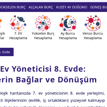
YÜKSELEN BURÇ
ALÇALAN BURÇ
KUZEY AY DÜĞÜMÜ
GÜNEŞ B
jik
7. EV
Yükselen Burç
Ay Burcu
Venüs Burcu
lar
Hesaplama
Hesaplama
Hesaplama
Hesaplama
8. Evde
 Ev Yöneticisi 8. Evde:
rin Bağlar ve Dönüşüm
lojik haritanızda 7. ev yöneticisinin 8. evde yerleşimi,
cil ilişkilerinizin (evlilik, iş ortaklıkları) yüzeysel kalmayıp