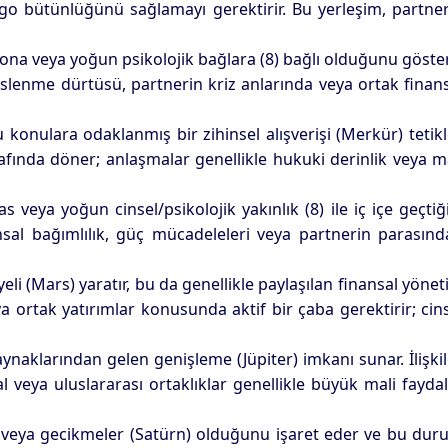
 ego bütünlüğünü sağlamayı gerektirir. Bu yerleşim, partne
yona veya yoğun psikolojik bağlara (8) bağlı olduğunu göster
 beslenme dürtüsü, partnerin kriz anlarında veya ortak finan
 konulara odaklanmış bir zihinsel alışverişi (Merkür) tetikl
trafında döner; anlaşmalar genellikle hukuki derinlik veya m
veya yoğun cinsel/psikolojik yakınlık (8) ile iç içe geçtiğ
nsal bağımlılık, güç mücadeleleri veya partnerin parasın
yeli (Mars) yaratır, bu da genellikle paylaşılan finansal yöne
ya ortak yatırımlar konusunda aktif bir çaba gerektirir; cin
aynaklarından gelen genişleme (Jüpiter) imkanı sunar. İlişkil
l veya uluslararası ortaklıklar genellikle büyük mali fayda
alar veya gecikmeler (Satürn) olduğunu işaret eder ve bu du