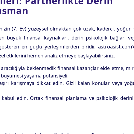
ileri: Partnerlikte Derin
ansman
rinizin (7. Ev) yüzeysel olmaktan çok uzak, kaderci, yoğun
en büyük finansal kaynakları, derin psikolojik bağları v
gösteren en güçlü yerleşimlerden biridir. astroasist.com
l etkilerini hemen analiz etmeye başlayabilirsiniz.
ş) aracılığıyla beklenmedik finansal kazançlar elde etme, mi
k büyümesi yaşama potansiyeli.
 aşırı karışmaya dikkat edin. Gizli kalan konular veya yo
 kabul edin. Ortak finansal planlama ve psikolojik derinl