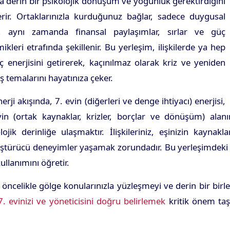
 derin bir psikolojik dönüşüm ve yoğunluk gerektirdiğini
erir. Ortaklarınızla kurduğunuz bağlar, sadece duygusal
l, aynı zamanda finansal paylaşımlar, sırlar ve güç
ikleri etrafında şekillenir. Bu yerleşim, ilişkilerde ya hep
ç enerjisini getirerek, kaçınılmaz olarak kriz ve yeniden
 temalarını hayatınıza çeker.
erji akışında, 7. evin (diğerleri ve denge ihtiyacı) enerjisi,
in (ortak kaynaklar, krizler, borçlar ve dönüşüm) alanın
lojik derinliğe ulaşmaktır. İlişkileriniz, eşinizin kayn
türücü deneyimler yaşamak zorundadır. Bu yerleşimdeki orta
ullanımını öğretir.
 öncelikle gölge konularınızla yüzleşmeyi ve derin bir birle
7. evinizi ve yöneticisini doğru belirlemek
kritik önem taşı