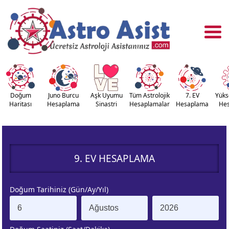
Doğum
Juno Burcu
Aşk Uyumu
Tüm Astrolojik
7. EV
Yüks
Haritası
Hesaplama
Sinastri
Hesaplamalar
Hesaplama
He
OĞUM
ASTROLOJİ
RİTASI
ARAÇLARI
9. EV HESAPLAMA
NASTRİ
YÜKSELEN
APLAMA
BURÇ
Doğum Tarihiniz (Gün/Ay/Yıl)
ÇALAN
KUZEY AY
URÇ
DÜĞÜMÜ