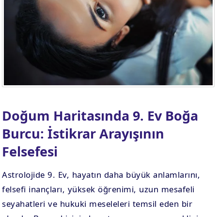
. EV
4. EV
APLAMA
ESAPLAMA
. EV
10. EV
APLAMA
ESAPLAMA
Doğum Haritasında 9. Ev Boğa
Burcu: İstikrar Arayışının
Felsefesi
Astrolojide 9. Ev, hayatın daha büyük anlamlarını,
felsefi inançları, yüksek öğrenimi, uzun mesafeli
seyahatleri ve hukuki meseleleri temsil eden bir