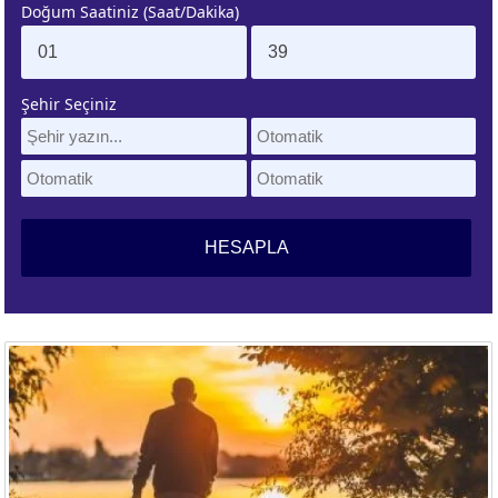
Doğum Saatiniz (Saat/Dakika)
. EV
4. EV
APLAMA
ESAPLAMA
Şehir Seçiniz
. EV
10. EV
APLAMA
ESAPLAMA