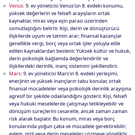
Venüs:
9. ev yöneticisi Venüs’ün 8. evdeki konumu,
yüksek değerlerin ve felsefi arayışların ortak
kaynaklar, miras veya eşin parası üzerinden
somutlaştığını belirtir. Kişi, derin ve dönüştürücü
ilişkilerde uyum ve tatmin arar; finansal kazançlar
genellikle vergi, borç veya ortak işler yoluyla elde
edilen kaynaklardan beslenir. Yüksek kültür ve hukuk,
derin psikolojik bağlamda değerlendirilir ve
ilişkilerdeki derinlik, inanç sistemini şekillendirir.
Mars:
9. ev yöneticisi Mars’ın 8. evdeki yerleşimi,
enerjinin ve yüksek inançların tabu konular, ortak
finansal mücadeleler veya psikolojik derinlik arayışına
agresif bir şekilde odaklandığını gösterir. Kişi, felsefi
veya hukuki meselelerde çatışmayı tetikleyebilir ve
dönüşüm süreçlerini cesaretle, ancak zaman zaman
risk alarak başlatır. Bu konum, miras veya borç
konularında yoğun çaba ve mücadele gerektirebilir;
eylem, gizli veya derin meseleleri çözmeye yöneliktir.