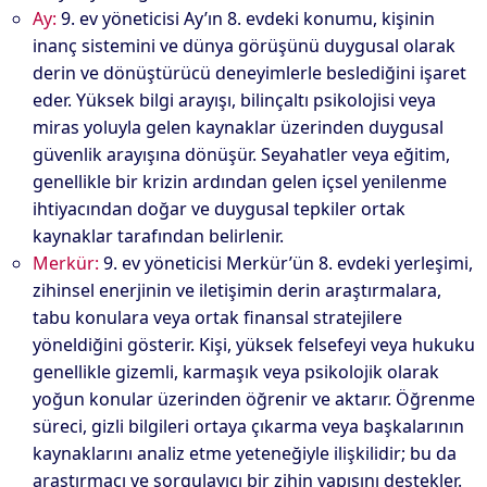
Ay:
9. ev yöneticisi Ay’ın 8. evdeki konumu, kişinin
inanç sistemini ve dünya görüşünü duygusal olarak
derin ve dönüştürücü deneyimlerle beslediğini işaret
eder. Yüksek bilgi arayışı, bilinçaltı psikolojisi veya
miras yoluyla gelen kaynaklar üzerinden duygusal
güvenlik arayışına dönüşür. Seyahatler veya eğitim,
genellikle bir krizin ardından gelen içsel yenilenme
ihtiyacından doğar ve duygusal tepkiler ortak
kaynaklar tarafından belirlenir.
Merkür:
9. ev yöneticisi Merkür’ün 8. evdeki yerleşimi,
zihinsel enerjinin ve iletişimin derin araştırmalara,
tabu konulara veya ortak finansal stratejilere
yöneldiğini gösterir. Kişi, yüksek felsefeyi veya hukuku
genellikle gizemli, karmaşık veya psikolojik olarak
yoğun konular üzerinden öğrenir ve aktarır. Öğrenme
süreci, gizli bilgileri ortaya çıkarma veya başkalarının
kaynaklarını analiz etme yeteneğiyle ilişkilidir; bu da
araştırmacı ve sorgulayıcı bir zihin yapısını destekler.