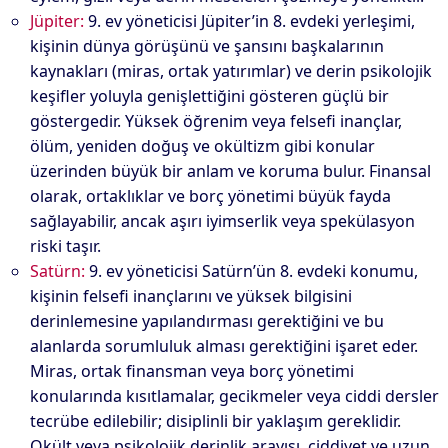
Jüpiter:
9. ev yöneticisi Jüpiter’in 8. evdeki yerleşimi,
kişinin dünya görüşünü ve şansını başkalarının
kaynakları (miras, ortak yatırımlar) ve derin psikolojik
keşifler yoluyla genişlettiğini gösteren güçlü bir
göstergedir. Yüksek öğrenim veya felsefi inançlar,
ölüm, yeniden doğuş ve okültizm gibi konular
üzerinden büyük bir anlam ve koruma bulur. Finansal
olarak, ortaklıklar ve borç yönetimi büyük fayda
sağlayabilir, ancak aşırı iyimserlik veya spekülasyon
riski taşır.
Satürn:
9. ev yöneticisi Satürn’ün 8. evdeki konumu,
kişinin felsefi inançlarını ve yüksek bilgisini
derinlemesine yapılandırması gerektiğini ve bu
alanlarda sorumluluk alması gerektiğini işaret eder.
Miras, ortak finansman veya borç yönetimi
konularında kısıtlamalar, gecikmeler veya ciddi dersler
tecrübe edilebilir; disiplinli bir yaklaşım gereklidir.
Okült veya psikolojik derinlik arayışı, ciddiyet ve uzun