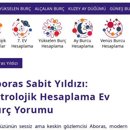
YÜKSELEN BURÇ
ALÇALAN BURÇ
KUZEY AY DÜĞÜMÜ
GÜNEŞ B
jik
7. EV
Yükselen Burç
Ay Burcu
Venüs Burcu
lar
Hesaplama
Hesaplama
Hesaplama
Hesaplama
as Yıldızı
oras Sabit Yıldızı:
trolojik Hesaplama Ev
urç Yorumu
üzünün sessiz ama keskin gözlemcisi Aboras, modern