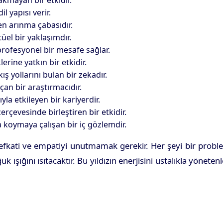
akmayan bir etkidir.
l yapısı verir.
en arınma çabasıdır.
üel bir yaklaşımdır.
rofesyonel bir mesafe sağlar.
erine yatkın bir etkidir.
 yollarını bulan bir zekadır.
an bir araştırmacıdır.
la etkileyen bir kariyerdir.
rçevesinde birleştiren bir etkidir.
a koymaya çalışan bir iç gözlemdir.
en şefkati ve empatiyi unutmamak gerekir. Her şeyi bir prob
ığını ısıtacaktır. Bu yıldızın enerjisini ustalıkla yönetenl