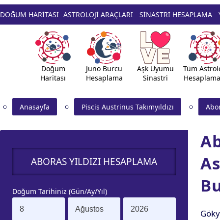
DOĞUM HARİTASI
ASTROLOJİ ARAÇLARI
SİNASTRİ HESAPLAMA
Doğum
Juno Burcu
Aşk Uyumu
Tüm Astrolo
Haritası
Hesaplama
Sinastri
Hesaplama
Anasayfa
Piscis Austrinus Takımyıldızı
Abor
Ab
As
ABORAS YILDIZI HESAPLAMA
B
Doğum Tarihiniz (Gün/Ay/Yıl)
Göky