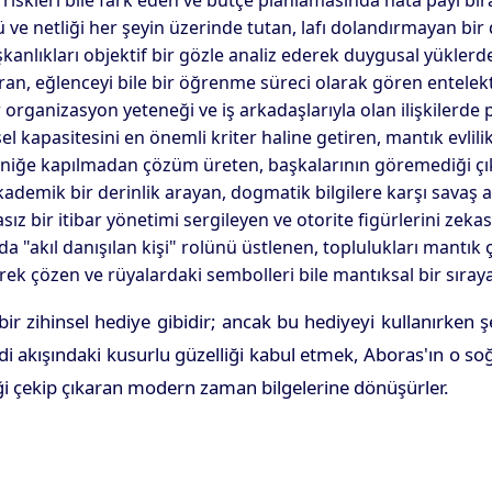
iskleri bile fark eden ve bütçe planlamasında hata payı bır
ve netliği her şeyin üzerinde tutan, lafı dolandırmayan bir di
şkanlıkları objektif bir gözle analiz ederek duygusal yüklerd
ıran, eğlenceyi bile bir öğrenme süreci olarak gören entelekt
ganizasyon yeteneği ve iş arkadaşlarıyla olan ilişkilerde p
el kapasitesini en önemli kriter haline getiren, mantık evlilikl
niğe kapılmadan çözüm üreten, başkalarının göremediği çıkış
emik bir derinlik arayan, dogmatik bilgilere karşı savaş aç
bir itibar yönetimi sergileyen ve otorite figürlerini zekasıy
 "akıl danışılan kişi" rolünü üstlenen, toplulukları mantık çe
erek çözen ve rüyalardaki sembolleri bile mantıksal bir sıray
in bir zihinsel hediye gibidir; ancak bu hediyeyi kullanırk
ışındaki kusurlu güzelliği kabul etmek, Aboras'ın o soğuk ış
ği çekip çıkaran modern zaman bilgelerine dönüşürler.