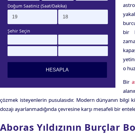
astr
Doğum Saatiniz (Saat/Dakika)
yaka
burcu
Şehir Seçin
bir 
zama
kapas
yeti
o huz
Bir
a
alanı
çözmek isteyenlerin pusulasıdır. Modern dünyanın bilgi kirl
dozajı ayarlanmadığında çevresine karşı mesafeli bir entelek
Aboras Yıldızının Burçlar B