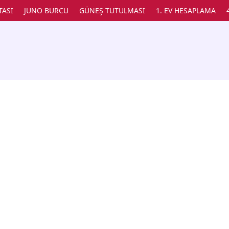
TASI
JUNO BURCU
GÜNEŞ TUTULMASI
1. EV HESAPLAMA