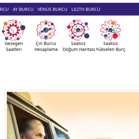
URCU
AY BURCU
VENÜS BURCU
LILITH BURCU
Gezegen
Çin Burcu
Saatsiz
Saatsiz
Saatleri
Hesaplama
Doğum Haritası
Yükselen Burç