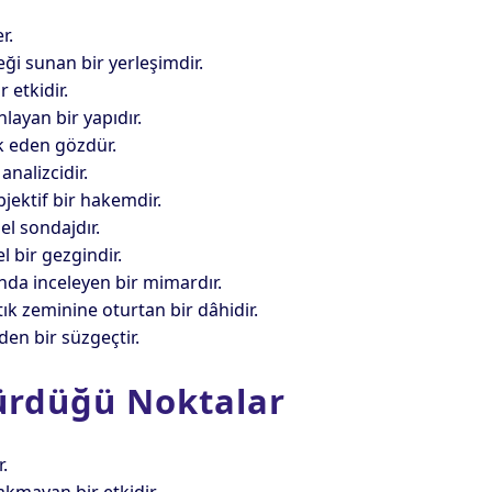
r.
ği sunan bir yerleşimdir.
 etkidir.
layan bir yapıdır.
rk eden gözdür.
nalizcidir.
bjektif bir hakemdir.
el sondajdır.
 bir gezgindir.
nda inceleyen bir mimardır.
ık zeminine oturtan bir dâhidir.
den bir süzgeçtir.
ürdüğü Noktalar
.