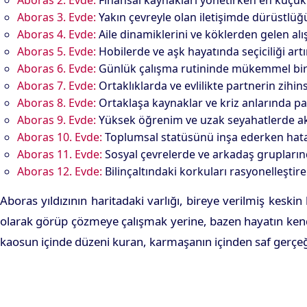
Aboras 2. Evde:
Finansal kaynakları yönetirken en küçük r
Aboras 3. Evde:
Yakın çevreyle olan iletişimde dürüstlüğü 
Aboras 4. Evde:
Aile dinamiklerini ve köklerden gelen alı
Aboras 5. Evde:
Hobilerde ve aşk hayatında seçiciliği art
Aboras 6. Evde:
Günlük çalışma rutininde mükemmel bir or
Aboras 7. Evde:
Ortaklıklarda ve evlilikte partnerin zihins
Aboras 8. Evde:
Ortaklaşa kaynaklar ve kriz anlarında pa
Aboras 9. Evde:
Yüksek öğrenim ve uzak seyahatlerde akad
Aboras 10. Evde:
Toplumsal statüsünü inşa ederken hatasız 
Aboras 11. Evde:
Sosyal çevrelerde ve arkadaş gruplarında
Aboras 12. Evde:
Bilinçaltındaki korkuları rasyonelleştir
Aboras yıldızının haritadaki varlığı, bireye verilmiş kesk
olarak görüp çözmeye çalışmak yerine, bazen hayatın kendi ak
kaosun içinde düzeni kuran, karmaşanın içinden saf gerçe