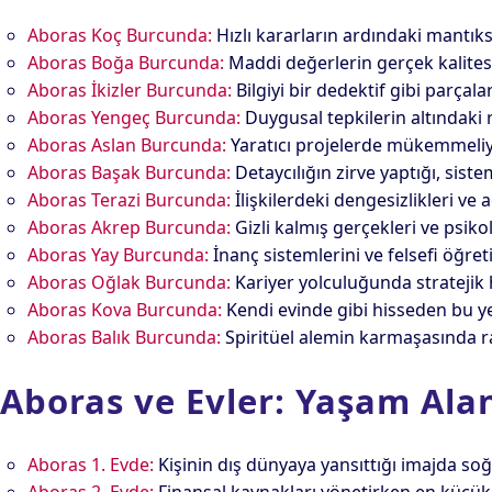
Aboras Koç Burcunda:
Hızlı kararların ardındaki mantıks
Aboras Boğa Burcunda:
Maddi değerlerin gerçek kalitesi
Aboras İkizler Burcunda:
Bilgiyi bir dedektif gibi parçala
Aboras Yengeç Burcunda:
Duygusal tepkilerin altındaki 
Aboras Aslan Burcunda:
Yaratıcı projelerde mükemmeliyet
Aboras Başak Burcunda:
Detaycılığın zirve yaptığı, sist
Aboras Terazi Burcunda:
İlişkilerdeki dengesizlikleri ve
Aboras Akrep Burcunda:
Gizli kalmış gerçekleri ve psiko
Aboras Yay Burcunda:
İnanç sistemlerini ve felsefi öğre
Aboras Oğlak Burcunda:
Kariyer yolculuğunda stratejik 
Aboras Kova Burcunda:
Kendi evinde gibi hisseden bu ye
Aboras Balık Burcunda:
Spiritüel alemin karmaşasında ras
Aboras ve Evler: Yaşam Al
Aboras 1. Evde:
Kişinin dış dünyaya yansıttığı imajda so