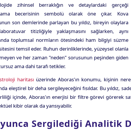
olojide zihinsel berraklığın ve detaylardaki gerçeği
lama becerisinin sembolü olarak öne çıkar. Kova
nun son demlerinde parlayan bu yıldız, bireyin olaylara
laboratuvar titizliğiyle yaklaşmasını sağlarken, aynı
nda toplumsal normların ötesindeki ham bilgiyi süzme
itesini temsil eder. Ruhun derinliklerinde, yüzeysel olanla
nmeyen ve her zaman "neden" sorusunun peşinden giden
ursuz ama dahi tarafı tetikler.
stroloji haritası
üzerinde Aboras'ın konumu, kişinin nered
nda eleştirel bir deha sergileyeceğini fısıldar. Bu yıldız
iliği içinde, Aboras'ın enerjisi bir filtre görevi görerek s
tüel kibir olarak da yansıyabilir.
oyunca Sergilediği Analitik 