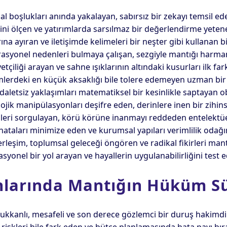
al boşlukları anında yakalayan, sabırsız bir zekayı temsil ede
ni ölçen ve yatırımlarda sarsılmaz bir değerlendirme yetene
rına ayıran ve iletişimde kelimeleri bir neşter gibi kullanan bir
rasyonel nedenleri bulmaya çalışan, sezgiyle mantığı harman
çiliği arayan ve sahne ışıklarının altındaki kusurları ilk fa
emlerdeki en küçük aksaklığı bile tolere edemeyen uzman bir a
 adaletsiz yaklaşımları matematiksel bir kesinlikle saptayan o
lojik manipülasyonları deşifre eden, derinlere inen bir zihins
tileri sorgulayan, körü körüne inanmayı reddeden entelektüel
hataları minimize eden ve kurumsal yapıları verimlilik odağı
rleşim, toplumsal geleceği öngören ve radikal fikirleri mant
yonel bir yol arayan ve hayallerin uygulanabilirliğini test e
anlarında Mantığın Hüküm S
ğukkanlı, mesafeli ve son derece gözlemci bir duruş hakimdir