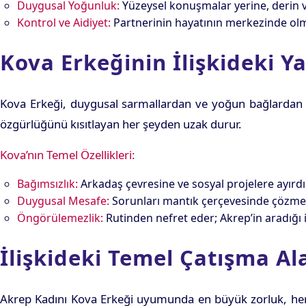
Duygusal Yoğunluk:
Yüzeysel konuşmalar yerine, derin ve
Kontrol ve Aidiyet:
Partnerinin hayatının merkezinde olm
Kova Erkeğinin İlişkideki Y
Kova Erkeği, duygusal sarmallardan ve yoğun bağlardan kaç
özgürlüğünü kısıtlayan her şeyden uzak durur.
Kova’nın Temel Özellikleri:
Bağımsızlık:
Arkadaş çevresine ve sosyal projelere ayırd
Duygusal Mesafe:
Sorunları mantık çerçevesinde çözmeyi
Öngörülemezlik:
Rutinden nefret eder; Akrep’in aradığı i
İlişkideki Temel Çatışma Al
Akrep Kadını Kova Erkeği uyumunda en büyük zorluk, her