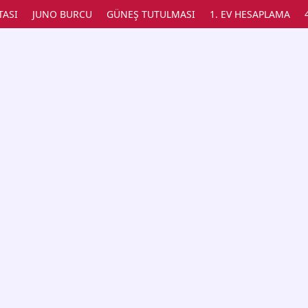
TASI
JUNO BURCU
GÜNEŞ TUTULMASI
1. EV HESAPLAMA