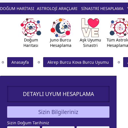
DOĞUM HARİTASI
ASTROLOJİ ARAÇLARI
SİNASTRİ HESAPLAMA
Doğum
Juno Burcu
Aşk Uyumu
Tüm Astrolo
Haritası
Hesaplama
Sinastri
Hesaplama
Anasayfa
Akrep Burcu Kova Burcu Uyumu
DETAYLI UYUM HESAPLAMA
Sizin Bilgileriniz
Sizin Doğum Tarihiniz