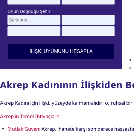
Onun Doğduğu Şehir
Akrep Kadınının İlişkiden Be
Akrep Kadını için ilişki, yüzeyde kalmamalıdır; o, ruhsal bir
Akrep’in Temel İhtiyaçları:
Mutlak Güven:
Akrep, ihanete karşı son derece hassastır