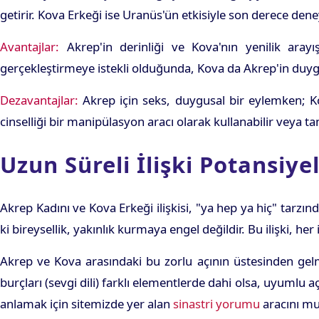
getirir. Kova Erkeği ise Uranüs'ün etkisiyle son derece dene
Avantajlar:
Akrep'in derinliği ve Kova'nın yenilik arayışı
gerçekleştirmeye istekli olduğunda, Kova da Akrep'in duygu
Dezavantajlar:
Akrep için seks, duygusal bir eylemken; Kov
cinselliği bir manipülasyon aracı olarak kullanabilir veya 
Uzun Süreli İlişki Potansiye
Akrep Kadını ve Kova Erkeği ilişkisi, "ya hep ya hiç" tarz
ki bireysellik, yakınlık kurmaya engel değildir. Bu ilişki, h
Akrep ve Kova arasındaki bu zorlu açının üstesinden gelme
burçları (sevgi dili) farklı elementlerde dahi olsa, uyumlu 
anlamak için sitemizde yer alan
sinastri yorumu
aracını mu