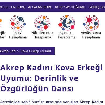
YÜKSELEN BURÇ
ALÇALAN BURÇ
KUZEY AY DÜĞÜMÜ
GÜNEŞ B
jik
7. EV
Yükselen Burç
Ay Burcu
Venüs Burcu
lar
Hesaplama
Hesaplama
Hesaplama
Hesaplama
Akrep Kadını Kova Erkeği Uyumu
Akrep Kadını Kova Erkeği
Uyumu: Derinlik ve
Özgürlüğün Dansı
Astrolojide sabit burçlar arasında yer alan Akrep Kadını