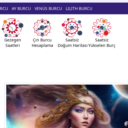
URCU
AY BURCU
VENÜS BURCU
LILITH BURCU
Gezegen
Çin Burcu
Saatsiz
Saatsiz
Saatleri
Hesaplama
Doğum Haritası
Yükselen Burç