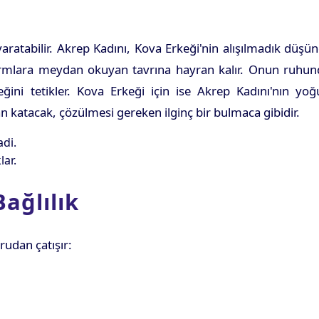
 yaratabilir. Akrep Kadını, Kova Erkeği'nin alışılmadık düşü
ormlara meydan okuyan tavrına hayran kalır. Onun ruhun
ğini tetikler. Kova Erkeği için ise Akrep Kadını'nın yoğ
 katacak, çözülmesi gereken ilginç bir bulmaca gibidir.
adi.
lar.
ağlılık
rudan çatışır: