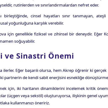
yseldir, rutinlerden ve sınırlandırmalardan nefret eder.
 birleştiğinde, cinsel hayatları sınır tanımayan, ateşli v
sal yoğunluğuna karşılık verebilir.
a için genellikle fiziksel ve zihinsel bir deneydir. Eğer 
tamamen soğuyabilir.
li ve Sinastri Önemi
ında ilerler. Eğer başarılı olursa, hem Akrep öğrenir ki ge
er iki partnerin de kendi sabit enerjisini esnekliğe dönüştür
k için, iki haritanın dinamiklerini incelemek kritik öneme
açılar (üçgen veya sekstil) oluşturuyorsa, ilişkinin genel uy
tlaka kullanmanızı öneririz.