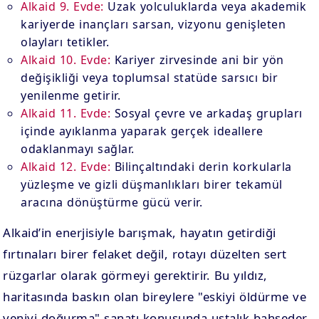
Alkaid 9. Evde:
Uzak yolculuklarda veya akademik
kariyerde inançları sarsan, vizyonu genişleten
olayları tetikler.
Alkaid 10. Evde:
Kariyer zirvesinde ani bir yön
değişikliği veya toplumsal statüde sarsıcı bir
yenilenme getirir.
Alkaid 11. Evde:
Sosyal çevre ve arkadaş grupları
içinde ayıklanma yaparak gerçek ideallere
odaklanmayı sağlar.
Alkaid 12. Evde:
Bilinçaltındaki derin korkularla
yüzleşme ve gizli düşmanlıkları birer tekamül
aracına dönüştürme gücü verir.
Alkaid’in enerjisiyle barışmak, hayatın getirdiği
fırtınaları birer felaket değil, rotayı düzelten sert
rüzgarlar olarak görmeyi gerektirir. Bu yıldız,
haritasında baskın olan bireylere "eskiyi öldürme ve
yeniyi doğurma" sanatı konusunda ustalık bahşeder.