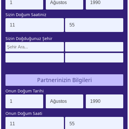
Sizin Doğum Saatiniz
ÜNEŞ
AY
URCU
BURCU
Sizin Doğduğunuz Şehir
ENÜS
LILITH
URCU
BURCU
ZEGEN
ÇİN
ATLERİ
BURCU
Partnerinizin Bilgileri
Onun Doğum Tarihi
IRON
ŞANS
URCU
NOKTASI
Onun Doğum Saati
UNO
GÜNEŞ
URCU
TUTULMASI