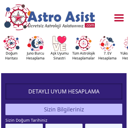
Doğum
Juno Burcu
Aşk Uyumu
Tüm Astrolojik
7. EV
Yüks
Haritası
Hesaplama
Sinastri
Hesaplamalar
Hesaplama
He
OĞUM
ASTROLOJİ
RİTASI
ARAÇLARI
DETAYLI UYUM HESAPLAMA
NASTRİ
YÜKSELEN
APLAMA
BURÇ
Sizin Bilgileriniz
ÇALAN
KUZEY AY
Sizin Doğum Tarihiniz
URÇ
DÜĞÜMÜ