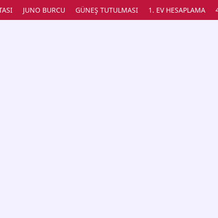
TASI
JUNO BURCU
GÜNEŞ TUTULMASI
1. EV HESAPLAMA