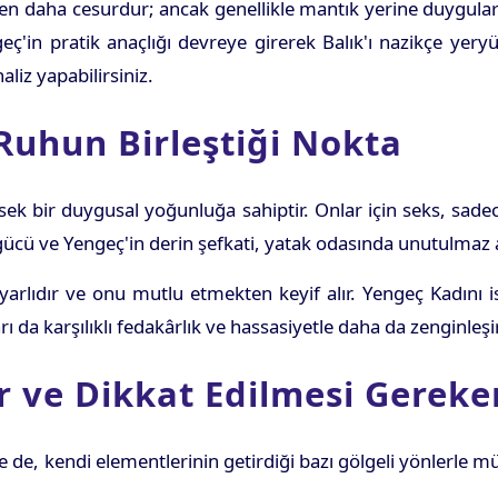
nden daha cesurdur; ancak genellikle mantık yerine duygula
in pratik anaçlığı devreye girerek Balık'ı nazikçe yeryüzü
liz yapabilirsiniz.
Ruhun Birleştiği Nokta
ek bir duygusal yoğunluğa sahiptir. Onlar için seks, sadece
gücü ve Yengeç'in derin şefkati, yatak odasında unutulmaz a
uyarlıdır ve onu mutlu etmekten keyif alır. Yengeç Kadını i
arı da karşılıklı fedakârlık ve hassasiyetle daha da zenginleşir
 ve Dikkat Edilmesi Gereke
de, kendi elementlerinin getirdiği bazı gölgeli yönlerle m