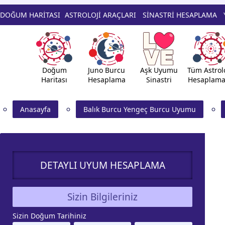
DOĞUM HARİTASI
ASTROLOJİ ARAÇLARI
SİNASTRİ HESAPLAMA
Doğum
Juno Burcu
Aşk Uyumu
Tüm Astrolo
Haritası
Hesaplama
Sinastri
Hesaplama
Anasayfa
Balık Burcu Yengeç Burcu Uyumu
DETAYLI UYUM HESAPLAMA
Sizin Bilgileriniz
Sizin Doğum Tarihiniz