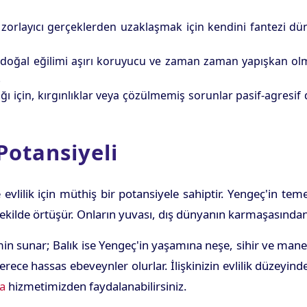
zorlayıcı gerçeklerden uzaklaşmak için kendini fantezi dün
doğal eğilimi aşırı koruyucu ve zaman zaman yapışkan olma
.
 için, kırgınlıklar veya çözülmemiş sorunlar pasif-agresif 
 Potansiyeli
ve evlilik için müthiş bir potansiyele sahiptir. Yengeç'in 
ekilde örtüşür. Onların yuvası, dış dünyanın karmaşasından 
in sunar; Balık ise Yengeç'in yaşamına neşe, sihir ve manev
derece hassas ebeveynler olurlar. İlişkinizin evlilik düzey
la
hizmetimizden faydalanabilirsiniz.