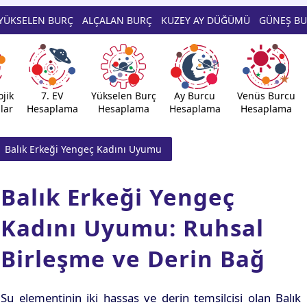
YÜKSELEN BURÇ
ALÇALAN BURÇ
KUZEY AY DÜĞÜMÜ
GÜNEŞ B
jik
7. EV
Yükselen Burç
Ay Burcu
Venüs Burcu
lar
Hesaplama
Hesaplama
Hesaplama
Hesaplama
Balık Erkeği Yengeç Kadını Uyumu
Balık Erkeği Yengeç
Kadını Uyumu: Ruhsal
Birleşme ve Derin Bağ
Su elementinin iki hassas ve derin temsilcisi olan Balık