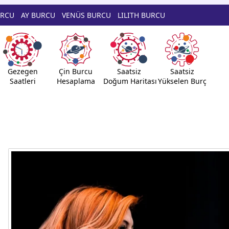
URCU
AY BURCU
VENÜS BURCU
LILITH BURCU
Gezegen
Çin Burcu
Saatsiz
Saatsiz
Saatleri
Hesaplama
Doğum Haritası
Yükselen Burç