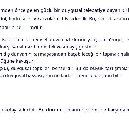
çekimden önce gelen güçlü bir duygusal telepatiye dayanır. 
ni, korkularını ve arzularını hissedebilir. Bu, her iki tarafın
 nadir bir durumdur.
 Kadını’nın dönemsel güvensizliklerini yatıştırır. Yengeç i
arşı sarsılmaz bir destek ve anlayış gösterir.
'nin dış dünyanın karmaşasından kaçabileceği bir tapınak hal
rlüğüne kavuşur.
 (Su), duygusal tepkileri benzerdir. Bu da büyük tartışmala
 da duygusal hassasiyetin ne kadar önemli olduğunu bilir.
en kolayca incinir. Bu durum, onların birbirlerine karşı da