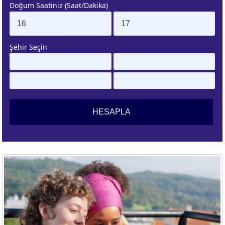
Doğum Saatiniz (Saat/Dakika)
. EV
4. EV
APLAMA
ESAPLAMA
Şehir Seçin
. EV
10. EV
APLAMA
ESAPLAMA