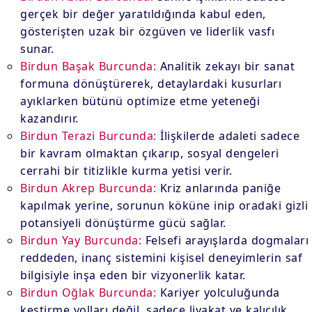
gerçek bir değer yaratıldığında kabul eden,
gösterişten uzak bir özgüven ve liderlik vasfı
sunar.
Birdun Başak Burcunda:
Analitik zekayı bir sanat
formuna dönüştürerek, detaylardaki kusurları
ayıklarken bütünü optimize etme yeteneği
kazandırır.
Birdun Terazi Burcunda:
İlişkilerde adaleti sadece
bir kavram olmaktan çıkarıp, sosyal dengeleri
cerrahi bir titizlikle kurma yetisi verir.
Birdun Akrep Burcunda:
Kriz anlarında paniğe
kapılmak yerine, sorunun köküne inip oradaki gizli
potansiyeli dönüştürme gücü sağlar.
Birdun Yay Burcunda:
Felsefi arayışlarda dogmaları
reddeden, inanç sistemini kişisel deneyimlerin saf
bilgisiyle inşa eden bir vizyonerlik katar.
Birdun Oğlak Burcunda:
Kariyer yolculuğunda
kestirme yolları değil, sadece liyakat ve kalıcılık