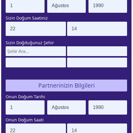
. EV
4. EV
Sizin Doğum Saatiniz
APLAMA
ESAPLAMA
. EV
10. EV
Sizin Doğduğunuz Şehir
APLAMA
ESAPLAMA
Partnerinizin Bilgileri
Onun Doğum Tarihi
Onun Doğum Saati