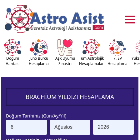
Doğum
Juno Burcu
Aşk Uyumu
Tüm Astrolojik
7. EV
Yüks
Haritası
Hesaplama
Sinastri
Hesaplamalar
Hesaplama
He
OĞUM
ASTROLOJİ
RİTASI
ARAÇLARI
BRACHIUM YILDIZI HESAPLAMA
NASTRİ
YÜKSELEN
APLAMA
BURÇ
Doğum Tarihiniz (Gün/Ay/Yıl)
ÇALAN
KUZEY AY
URÇ
DÜĞÜMÜ