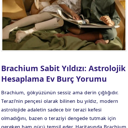
. EV
4. EV
APLAMA
ESAPLAMA
. EV
10. EV
APLAMA
ESAPLAMA
Brachium Sabit Yıldızı: Astrolojik
Hesaplama Ev Burç Yorumu
Brachium, gökyüzünün sessiz ama derin çığlığıdır.
Terazi’nin pençesi olarak bilinen bu yıldız, modern
astrolojide adaletin sadece bir terazi kefesi
olmadığını, bazen o teraziyi dengede tutmak için
gereken ham gücü temsil eder. Haritasında Brachium