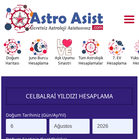
Doğum
Juno Burcu
Aşk Uyumu
Tüm Astrolojik
7. EV
Yüks
Haritası
Hesaplama
Sinastri
Hesaplamalar
Hesaplama
He
OĞUM
ASTROLOJİ
RİTASI
ARAÇLARI
CELBALRAI YILDIZI HESAPLAMA
NASTRİ
YÜKSELEN
APLAMA
BURÇ
Doğum Tarihiniz (Gün/Ay/Yıl)
ÇALAN
KUZEY AY
URÇ
DÜĞÜMÜ