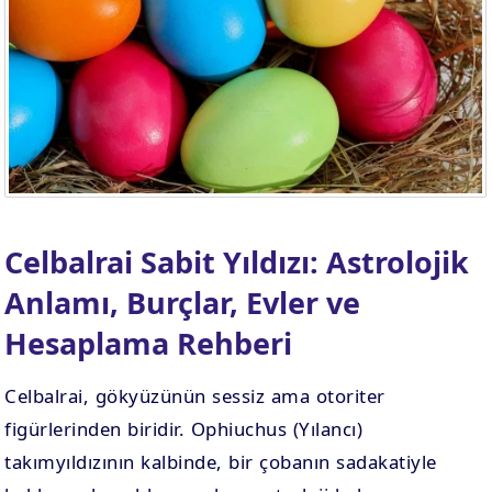
. EV
4. EV
APLAMA
ESAPLAMA
. EV
10. EV
APLAMA
ESAPLAMA
Celbalrai Sabit Yıldızı: Astrolojik
Anlamı, Burçlar, Evler ve
Hesaplama Rehberi
Celbalrai, gökyüzünün sessiz ama otoriter
figürlerinden biridir. Ophiuchus (Yılancı)
takımyıldızının kalbinde, bir çobanın sadakatiyle