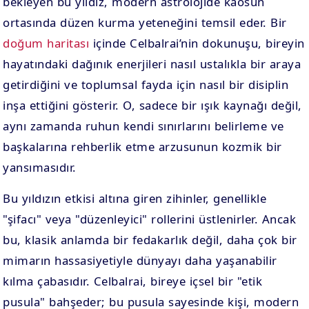
bekleyen bu yıldız, modern astrolojide kaosun
ortasında düzen kurma yeteneğini temsil eder. Bir
doğum haritası
içinde Celbalrai’nin dokunuşu, bireyin
hayatındaki dağınık enerjileri nasıl ustalıkla bir araya
getirdiğini ve toplumsal fayda için nasıl bir disiplin
inşa ettiğini gösterir. O, sadece bir ışık kaynağı değil,
aynı zamanda ruhun kendi sınırlarını belirleme ve
başkalarına rehberlik etme arzusunun kozmik bir
yansımasıdır.
Bu yıldızın etkisi altına giren zihinler, genellikle
"şifacı" veya "düzenleyici" rollerini üstlenirler. Ancak
bu, klasik anlamda bir fedakarlık değil, daha çok bir
mimarın hassasiyetiyle dünyayı daha yaşanabilir
kılma çabasıdır. Celbalrai, bireye içsel bir "etik
pusula" bahşeder; bu pusula sayesinde kişi, modern