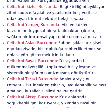
uzun vadeli bir koruyuculuk içgüdüsü verir.
Celbalrai İkizler Burcunda:
Bilgi kirliliğini ayıklayan,
zihni sadece faydalı ve yapılandırılmış verilere
odaklayan bir entelektüel bekçilik yapar.
Celbalrai Yengeç Burcunda:
Aile ve kökler
kavramını duygusal bir yük olmaktan çıkarıp,
sağlam bir kurumsal yapı gibi koruma altına alır.
Celbalrai Aslan Burcunda:
Sahne ışıklarını kişisel
egodan ziyade, bir topluluğa rehberlik etmek ve
onlara yön göstermek için kullanır.
Celbalrai Başak Burcunda:
Detaylardaki
mükemmeliyetçiliği, toplumsal bir iyileşme ve
sistemik bir şifa mekanizmasına dönüştürür.
Celbalrai Terazi Burcunda:
Adalet arayışını
romantik bir idealden çıkarıp, uygulanabilir ve sert
ama adil kurallar silsilesi haline getirir.
Celbalrai Akrep Burcunda:
Kriz anlarında
soğukkanlılığını koruyarak, yıkımdan nasıl bir