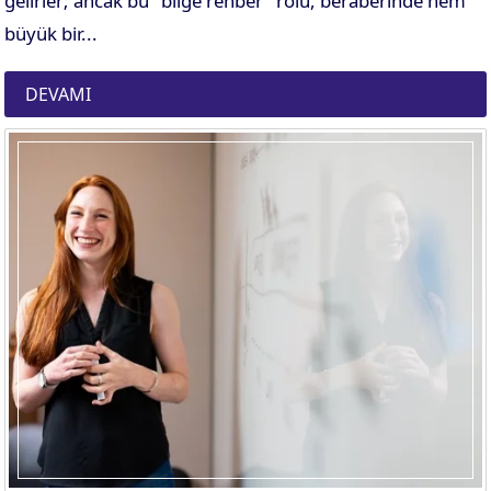
gelirler; ancak bu "bilge rehber" rolü, beraberinde hem
büyük bir...
DEVAMI