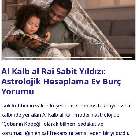
. EV
4. EV
APLAMA
ESAPLAMA
. EV
10. EV
APLAMA
ESAPLAMA
Al Kalb al Rai Sabit Yıldızı:
Astrolojik Hesaplama Ev Burç
Yorumu
Gök kubbenin vakur köşesinde, Cepheus takımyıldızının
kalbinde yer alan Al Kalb al Rai, modern astrolojide
"Çobanın Köpeği" olarak bilinen, sadakat ve
korumacılığın en saf frekansını temsil eden bir yıldızdır.