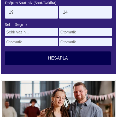
Doğum Saatiniz (Saat/Dakika)
. EV
4. EV
APLAMA
ESAPLAMA
Şehir Seçiniz
. EV
10. EV
APLAMA
ESAPLAMA