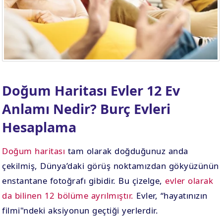
. EV
4. EV
APLAMA
ESAPLAMA
. EV
10. EV
APLAMA
ESAPLAMA
Doğum Haritası Evler 12 Ev
Anlamı Nedir? Burç Evleri
Hesaplama
Doğum haritası
tam olarak doğduğunuz anda
çekilmiş, Dünya’daki görüş noktamızdan gökyüzünün
enstantane fotoğrafı gibidir. Bu çizelge,
evler olarak
da bilinen 12 bölüme ayrılmıştır.
Evler, “hayatınızın
filmi"ndeki aksiyonun geçtiği yerlerdir.