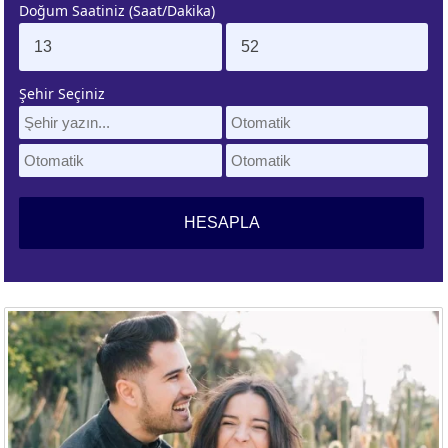
Doğum Saatiniz (Saat/Dakika)
. EV
4. EV
APLAMA
ESAPLAMA
Şehir Seçiniz
. EV
10. EV
APLAMA
ESAPLAMA