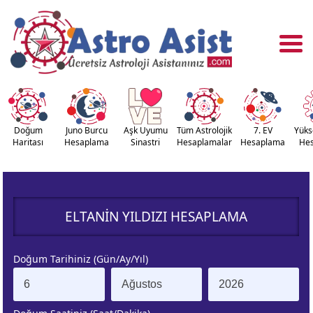
Doğum
Juno Burcu
Aşk Uyumu
Tüm Astrolojik
7. EV
Yüks
Haritası
Hesaplama
Sinastri
Hesaplamalar
Hesaplama
He
OĞUM
ASTROLOJİ
RİTASI
ARAÇLARI
ELTANIN YILDIZI HESAPLAMA
NASTRİ
YÜKSELEN
APLAMA
BURÇ
Doğum Tarihiniz (Gün/Ay/Yıl)
ÇALAN
KUZEY AY
URÇ
DÜĞÜMÜ