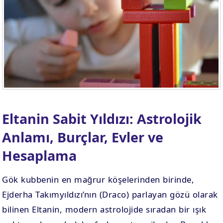
. EV
4. EV
APLAMA
ESAPLAMA
. EV
10. EV
APLAMA
ESAPLAMA
Eltanin Sabit Yıldızı: Astrolojik
Anlamı, Burçlar, Evler ve
Hesaplama
Gök kubbenin en mağrur köşelerinden birinde,
Ejderha Takımyıldızı’nın (Draco) parlayan gözü olarak
bilinen Eltanin, modern astrolojide sıradan bir ışık