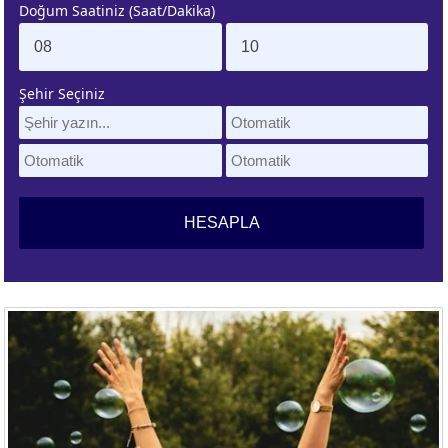
Doğum Saatiniz (Saat/Dakika)
. EV
4. EV
APLAMA
ESAPLAMA
Şehir Seçiniz
. EV
10. EV
APLAMA
ESAPLAMA