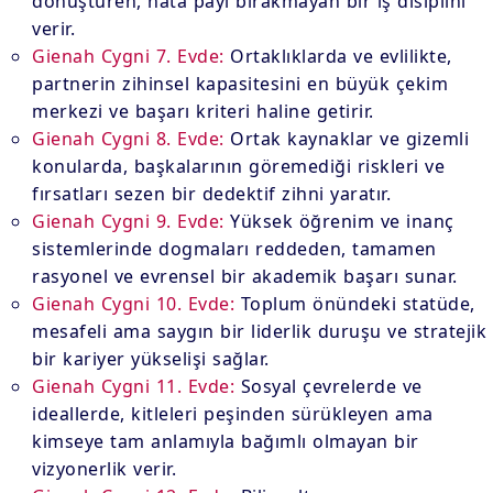
dönüştüren, hata payı bırakmayan bir iş disiplini
verir.
Gienah Cygni 7. Evde:
Ortaklıklarda ve evlilikte,
partnerin zihinsel kapasitesini en büyük çekim
merkezi ve başarı kriteri haline getirir.
Gienah Cygni 8. Evde:
Ortak kaynaklar ve gizemli
konularda, başkalarının göremediği riskleri ve
fırsatları sezen bir dedektif zihni yaratır.
Gienah Cygni 9. Evde:
Yüksek öğrenim ve inanç
sistemlerinde dogmaları reddeden, tamamen
rasyonel ve evrensel bir akademik başarı sunar.
Gienah Cygni 10. Evde:
Toplum önündeki statüde,
mesafeli ama saygın bir liderlik duruşu ve stratejik
bir kariyer yükselişi sağlar.
Gienah Cygni 11. Evde:
Sosyal çevrelerde ve
ideallerde, kitleleri peşinden sürükleyen ama
kimseye tam anlamıyla bağımlı olmayan bir
vizyonerlik verir.