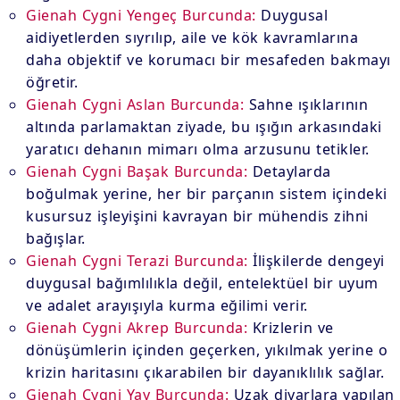
Gienah Cygni Yengeç Burcunda:
Duygusal
aidiyetlerden sıyrılıp, aile ve kök kavramlarına
daha objektif ve korumacı bir mesafeden bakmayı
öğretir.
Gienah Cygni Aslan Burcunda:
Sahne ışıklarının
altında parlamaktan ziyade, bu ışığın arkasındaki
yaratıcı dehanın mimarı olma arzusunu tetikler.
Gienah Cygni Başak Burcunda:
Detaylarda
boğulmak yerine, her bir parçanın sistem içindeki
kusursuz işleyişini kavrayan bir mühendis zihni
bağışlar.
Gienah Cygni Terazi Burcunda:
İlişkilerde dengeyi
duygusal bağımlılıkla değil, entelektüel bir uyum
ve adalet arayışıyla kurma eğilimi verir.
Gienah Cygni Akrep Burcunda:
Krizlerin ve
dönüşümlerin içinden geçerken, yıkılmak yerine o
krizin haritasını çıkarabilen bir dayanıklılık sağlar.
Gienah Cygni Yay Burcunda:
Uzak diyarlara yapılan