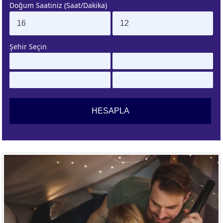
Doğum Saatiniz (Saat/Dakika)
. EV
4. EV
APLAMA
ESAPLAMA
Şehir Seçin
. EV
10. EV
APLAMA
ESAPLAMA