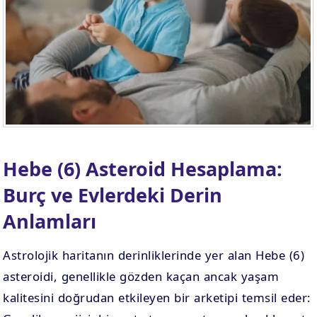
. EV
4. EV
APLAMA
ESAPLAMA
. EV
10. EV
APLAMA
ESAPLAMA
Hebe (6) Asteroid Hesaplama:
Burç ve Evlerdeki Derin
Anlamları
Astrolojik haritanın derinliklerinde yer alan Hebe (6)
asteroidi, genellikle gözden kaçan ancak yaşam
kalitesini doğrudan etkileyen bir arketipi temsil eder: