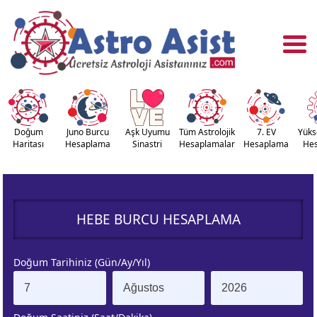
Doğum
Juno Burcu
Aşk Uyumu
Tüm Astrolojik
7. EV
Yüks
Haritası
Hesaplama
Sinastri
Hesaplamalar
Hesaplama
He
OĞUM
ASTROLOJİ
RİTASI
ARAÇLARI
HEBE BURCU HESAPLAMA
NASTRİ
YÜKSELEN
APLAMA
BURÇ
Doğum Tarihiniz (Gün/Ay/Yıl)
ÇALAN
KUZEY AY
URÇ
DÜĞÜMÜ