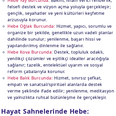
Hebe Yay Burcunda:
Bakım, ilham verici rehberlik,
felsefi destek ve vizyon açma yoluyla gerçekleşir;
gençlik, seyahatler ve yeni kültürleri keşfetme
arzusuyla korunur.
Hebe Oğlak Burcunda:
Hizmet, yapıcı, sorumlu ve
organize bir şekilde, genellikle uzun vadeli planlar
dahilinde sunulur; yenilenme, başarı hissi ve
yapılandırılmış dinlenme ile sağlanır.
Hebe Kova Burcunda:
Destek, topluluk odaklı,
yenilikçi çözümler ve eşitlikçi idealler aracılığıyla
sağlanır; tazelik, entelektüel uyarım ve sosyal
reform çabalarıyla korunur.
Hebe Balık Burcunda:
Hizmet, sınırsız şefkat,
empati ve sanatsal/spiritüel alanlarda destek
verme şeklinde ifade edilir; yenilenme, meditasyon
ve yalnızlıkta ruhsal bütünleşme ile gerçekleşir.
Hayat Sahnelerinde Hebe: